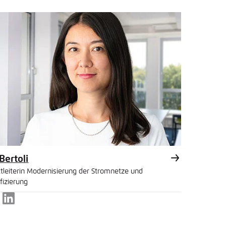
l
Bertoli
ktleiterin Modernisierung der Stromnetze und
ifizierung
LinkedIn
l