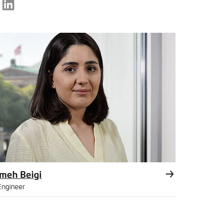
LinkedIn
l
meh Beigi
Engineer