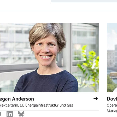
Noch kein Benutzerkonto?
A
tellung für diese Webseite im Browser speichern
Übe
en
n
Bluesky
Zwischenablage
E-Mail
n
egan Anderson
Dav
jektleiterin, EU Energieinfrastruktur und Gas
Opera
Mana
-
LinkedIn
Bluesky