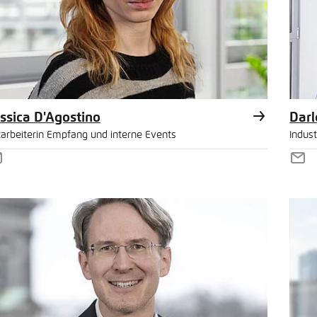
ssica D'Agostino
Darl
tarbeiterin Empfang und interne Events
Indus
-
E-
ail
Mai