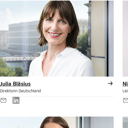
Julia Bläsius
Ni
Direktorin Deutschland
Le
E-
LinkedIn
E
Mail
M