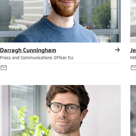
Darragh Cunningham
Je
Press and Communications Officer EU
Mi
E-
E
Mail
M