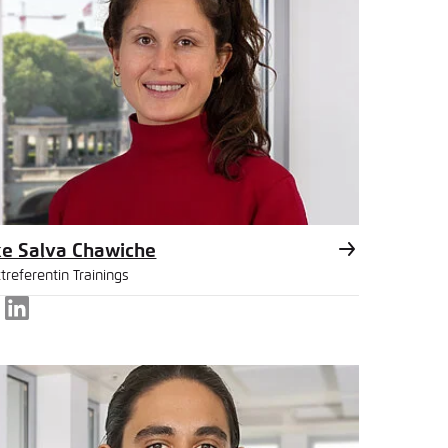
ke Salva Chawiche
treferentin Trainings
LinkedIn
l