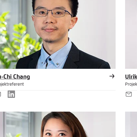
u-Chi Chang
Ulri
ojektreferent
Projek
-
LinkedIn
E-
ail
Mai