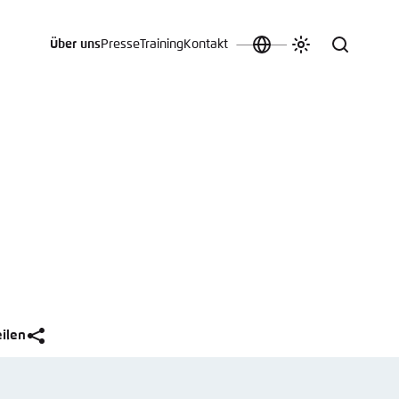
Über uns
Presse
Training
Kontakt
Sprache
Farbschema
Suche
auswählen
anpassen
 an.
n
t vergessen?
sch
eilen