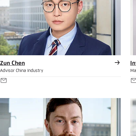
Zun Chen
In
Advisor China Industry
Ma
E-
E
Mail
M