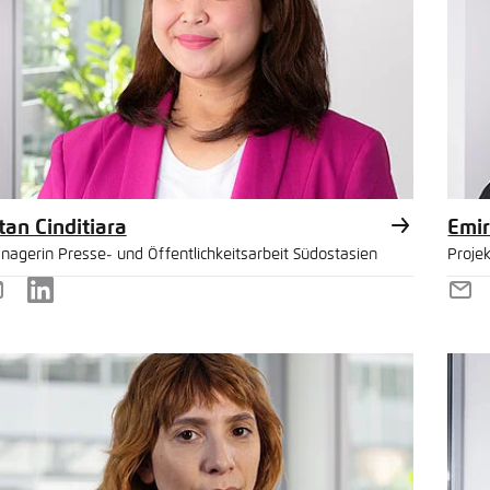
tan Cinditiara
Emir
nagerin Presse- und Öffentlichkeitsarbeit Südostasien
Proje
-
LinkedIn
E-
ail
Mai