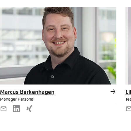
Mail
M
Marcus Berkenhagen
Li
Manager Personal
Te
E-
LinkedIn
Xing
E
Mail
M