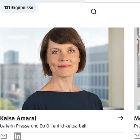
Abbrechen
Teilen
Eins
131 Ergebnisse
Suchen
Team
Schliess
LinkedI
In die 
kopiere
Kaisa Amaral
M
Leiterin Presse und EU Öffentlichkeitsarbeit
Pro
E-
LinkedIn
E