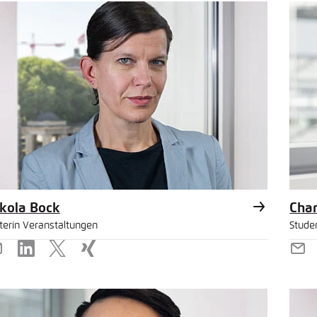
kola Bock
Char
iterin Veranstaltungen
Stude
-
LinkedIn
X
Xing
E-
ail
Mai