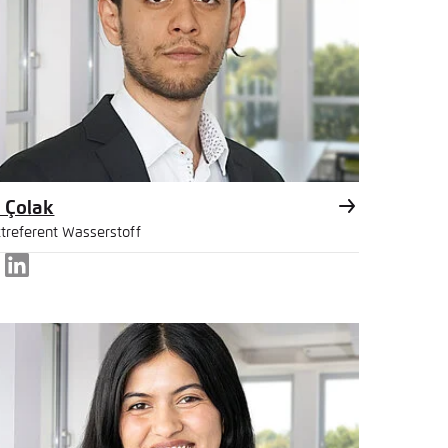
 Çolak
ktreferent Wasserstoff
LinkedIn
l