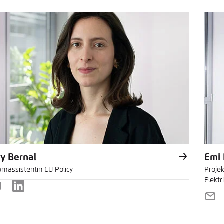
ail
Mai
ly Bernal
Emi 
amassistentin EU Policy
Proje
Elektr
-
LinkedIn
E-
ail
Mai