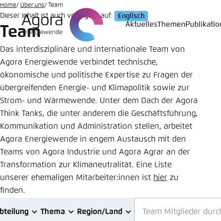
Zum
Home
Über uns
Team
Dieser Inhalt ist auch verfügbar auf:
Englisch
Hauptinhalt
Aktuelles
Themen
Publikati
Team
Login
Sprache
Agora T
Erschei
gehen
Das interdisziplinäre und internationale Team von
Melden Sie s
Diese Webse
Agora Energiewende verbindet technische,
Wählen Sie
ökonomische und politische Expertise zu Fragen der
möchten.
Englisch
übergreifenden Energie- und Klimapolitik sowie zur
Benutzern
Close
Strom- und Wärmewende. Unter dem Dach der Agora
Think Tanks, die unter anderem die Geschäftsführung,
Kommunikation und Administration stellen, arbeitet
Agora Energiewende in engem Austausch mit den
Passwort
*
Teams von Agora Industrie und Agora Agrar an der
Transformation zur Klimaneutralität. Eine Liste
unserer ehemaligen Mitarbeiter:innen ist
hier
zu
Hell
finden.
bteilung
Thema
Region/Land