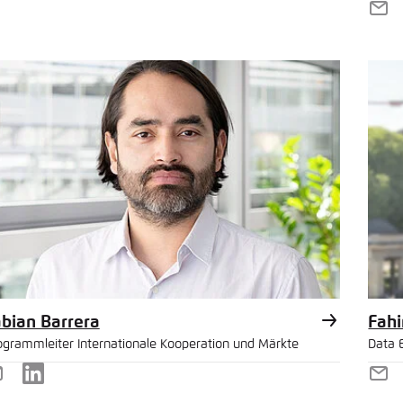
E-
ail
Mai
bian Barrera
Fahi
ogrammleiter Internationale Kooperation und Märkte
Data 
-
LinkedIn
E-