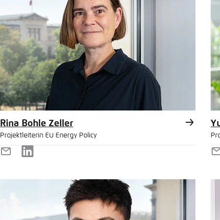
Rina Bohle Zeller
Y
Projektleiterin EU Energy Policy
Pr
E-
LinkedIn
E
Mail
M