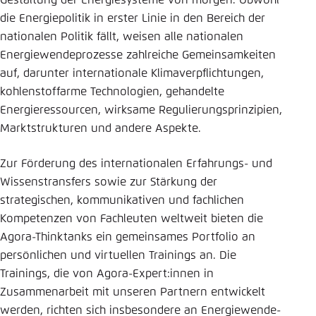
Gestaltung der Energiesysteme von morgen. Obwohl
die Energiepolitik in erster Linie in den Bereich der
Einstellung für diese Webseite im Browser
Bluesky
nationalen Politik fällt, weisen alle nationalen
speichern
Energiewendeprozesse zahlreiche Gemeinsamkeiten
Übernehmen
auf, darunter internationale Klimaverpflichtungen,
In die Zwischenablage kopieren
kohlenstoffarme Technologien, gehandelte
Energieressourcen, wirksame Regulierungsprinzipien,
E-Mail
Marktstrukturen und andere Aspekte.
Zur Förderung des internationalen Erfahrungs- und
Wissenstransfers sowie zur Stärkung der
strategischen, kommunikativen und fachlichen
Kompetenzen von Fachleuten weltweit bieten die
Agora-Thinktanks ein gemeinsames Portfolio an
persönlichen und virtuellen Trainings an. Die
Trainings, die von Agora-Expert:innen in
Zusammenarbeit mit unseren Partnern entwickelt
werden, richten sich insbesondere an Energiewende-