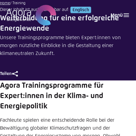
T
Rawpixel
Zum
Home
Training
|
Dieser Inhalt ist auch verfügbar auf:
Englisch
Hauptinhalt
Login
Sprache auswählen
Agora Think Tanks
Erscheinungsbild der Webseite
Unsplash
r
Menü
Weiterbildung für eine erfolgreiche
gehen
Melden Sie sich an um ..., ... und ... zu verwalten.
Diese Webseite passt ihr Farbschema basierend
a
Energiewende
auf Ihren Einstellungen an. Wählen Sie aus,
Englisch
i
Unsere Trainingsprogramme bieten Expert:innen von
welches Farbschema Sie für diese Webseite
morgen nützliche Einblicke in die Gestaltung einer
Benutzername
*
verwenden möchten.
n
klimaneutralen Zukunft.
Deutsch
i
Close
n
Hell
Teilen
Passwort
*
Passwort vergessen?
g
Agora Trainingsprogramme für
Teilen
Expert:innen in der Klima- und
Dunkel
Training
Energiepolitik
Automatisch
Schliessen
Abbrechen
Noch kein Benutzerkonto?
Fachleute spielen eine entscheidende Rolle bei der
LinkedIn
Bewältigung globaler Klimaschutzfragen und der
Anmelden