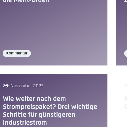
die Merit-Order!
n
Noch kein Benutzerkonto?
A
tellung für diese Webseite im Browser speichern
Übe
Kommentar
Format
20. November 2023
2
Wie weiter nach dem
Strompreispaket? Drei wichtige
Schritte für günstigeren
Industriestrom