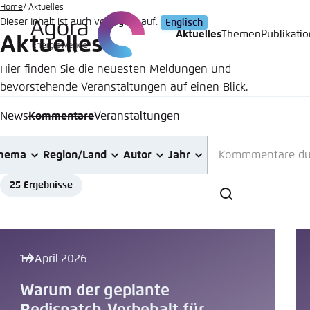
Zum
Home
Aktuelles
Dieser Inhalt ist auch verfügbar auf:
Englisch
Hauptinhalt
Aktuelles
Themen
Publikati
Aktuelles
Login
Sprache
Agora T
Erschei
gehen
Hier finden Sie die neuesten Meldungen und
Melden Sie s
Diese Webse
bevorstehende Veranstaltungen auf einen Blick.
Wählen Sie
möchten.
Englisch
News
Kommentare
Veranstaltungen
Benutzern
Close
Teilen
hema
Region/Land
Autor
Jahr
Aktuelles
25 Ergebnisse
Schliess
Suchen
Passwort
*
LinkedI
Hell
17. April 2026
Warum der geplante
In die 