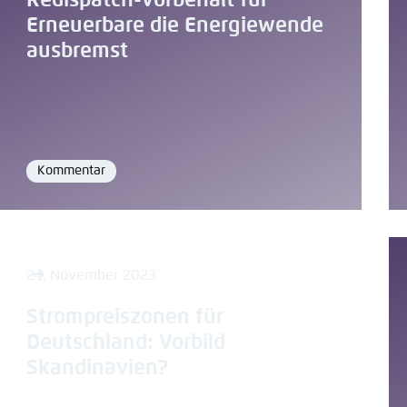
Redispatch-Vorbehalt für
kopiere
Abbrechen
Erneuerbare die Energiewende
Eins
ausbremst
Kommentar
Format
24. November 2023
Strompreiszonen für
Deutschland: Vorbild
Skandinavien?