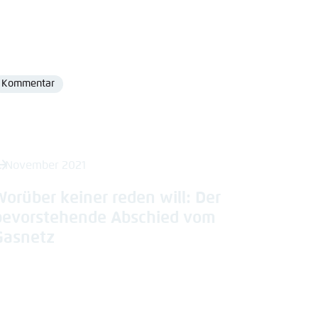
Kommentar
Format
. November 2021
Worüber keiner reden will: Der
bevorstehende Abschied vom
Gasnetz