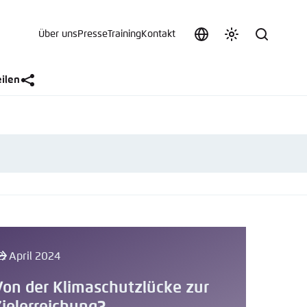
Über uns
Presse
Training
Kontakt
Sprache
Farbschema
Suche
auswählen
anpassen
 an.
eilen
n
t vergessen?
sch
2. April 2024
Von der Klimaschutzlücke zur