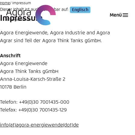
Zum
Home
Impressum
Dieser Inhalt ist auch verfügbar auf:
Englisch
Hauptinhalt
Login
Sprache auswählen
Agora Think Tanks
Erscheinungsbild der Webseite
Menü
Impressum
gehen
Melden Sie sich an um ..., ... und ... zu verwalten.
Diese Webseite passt ihr Farbschema basierend
auf Ihren Einstellungen an. Wählen Sie aus,
Agora Energiewende, Agora Industrie and Agora
Englisch
welches Farbschema Sie für diese Webseite
Agrar sind Teil der Agora Think Tanks gGmbH.
Benutzername
*
verwenden möchten.
Anschrift
Deutsch
Close
Agora Energiewende
Agora Think Tanks gGmbH
Hell
Passwort
*
Passwort vergessen?
Anna-Louisa-Karsch-Straße 2
10178 Berlin
Dunkel
Telefon: +49(0)30 7001435-000
Telefax: +49(0)30 7001435-129
Automatisch
Abbrechen
Noch kein Benutzerkonto?
info
(at)
agora-energiewende
(dot)
de
Anmelden