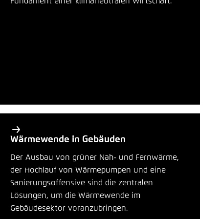
Fundament einer klimaneutralen Wirtschaft.
ä
LinkedIn
Einstellung für diese Webseite im Browser
r
speichern
e
Bluesky
Übernehmen
T
h
In die Zwischenablage kopieren
e
m
E-Mail
e
n
Wärmewende in Gebäuden
Der Ausbau von grüner Nah- und Fernwärme,
der Hochlauf von Wärmepumpen und eine
Sanierungsoffensive sind die zentralen
Lösungen, um die Wärmewende im
Gebäudesektor voranzubringen.