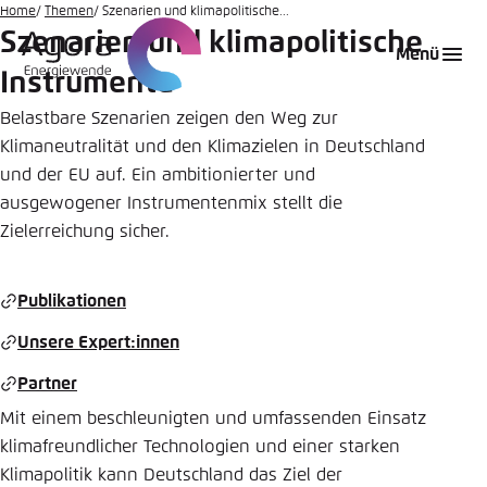
Zum
Home
Themen
Szenarien und klimapolitische...
Szenarien und klimapolitische
Hauptinhalt
Login
Sprache auswählen
Agora Think Tanks
Erscheinungsbild der Webseite
Menü
gehen
Instrumente
Melden Sie sich an um ..., ... und ... zu verwalten.
Diese Webseite passt ihr Farbschema basierend
auf Ihren Einstellungen an. Wählen Sie aus,
Belastbare Szenarien zeigen den Weg zur
Englisch
welches Farbschema Sie für diese Webseite
Klimaneutralität und den Klimazielen in Deutschland
Benutzername
*
verwenden möchten.
und der EU auf. Ein ambitionierter und
ausgewogener Instrumentenmix stellt die
Deutsch
Close
Zielerreichung sicher.
Hell
Passwort
*
Passwort vergessen?
Publikationen
Unsere Expert:innen
Dunkel
Partner
Mit einem beschleunigten und umfassenden Einsatz
Automatisch
Abbrechen
Noch kein Benutzerkonto?
klimafreundlicher Technologien und einer starken
Anmelden
Klimapolitik kann Deutschland das Ziel der