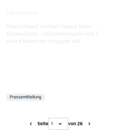
7. Januar 2026
Deutschland verliert Tempo beim
Klimaschutz – Wärmepumpen und E-
Autos holen nur langsam auf
Pressemitteilung
Format
Seite
von 26