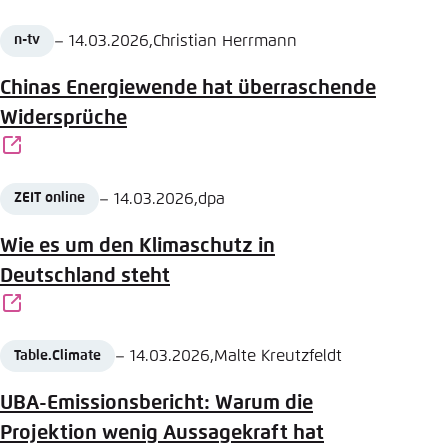
Date
Author
–
14.03.2026
,
Christian Herrmann
n-tv
Source
Chinas Energiewende hat überraschende
Widersprüche
Date
Author
–
14.03.2026
,
dpa
ZEIT online
Source
Wie es um den Klimaschutz in
Deutschland steht
Date
Author
–
14.03.2026
,
Malte Kreutzfeldt
Table.Climate
Source
UBA-Emissionsbericht: Warum die
Projektion wenig Aussagekraft hat