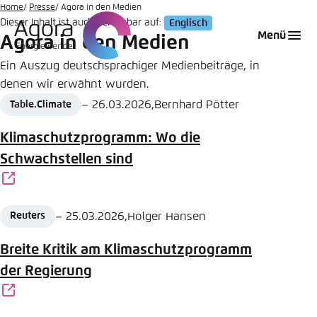
Zum
Home
Presse
Agora in den Medien
Dieser Inhalt ist auch verfügbar auf:
Englisch
Hauptinhalt
Login
Sprache auswählen
Agora Think Tanks
Erscheinungsbild der Webseite
Menü
Agora in den Medien
gehen
Melden Sie sich an um ..., ... und ... zu verwalten.
Diese Webseite passt ihr Farbschema basierend
Ein Auszug deutschsprachiger Medienbeiträge, in
auf Ihren Einstellungen an. Wählen Sie aus,
denen wir erwähnt wurden.
Englisch
welches Farbschema Sie für diese Webseite
Date
Author
–
26.03.2026
,
Bernhard Pötter
Table.Climate
Benutzername
*
verwenden möchten.
Source
Klimaschutzprogramm: Wo die
Deutsch
Close
Schwachstellen sind
Hell
Passwort
*
Passwort vergessen?
Date
Author
–
25.03.2026
,
Holger Hansen
Reuters
Dunkel
Source
Breite Kritik am Klimaschutzprogramm
der Regierung
Automatisch
Abbrechen
Noch kein Benutzerkonto?
Anmelden