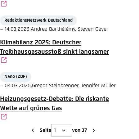
RedaktionsNetzwerk Deutschland
Source
Date
Author
–
14.03.2026
,
Andrea Barthélémy, Steven Geyer
Klimabilanz 2025: Deutscher
Treibhausgasausstoß sinkt langsamer
Nano (ZDF)
Source
Date
Author
–
04.03.2026
,
Gregor Steinbrenner, Jennifer Müller
Heizungsgesetz-Debatte: Die riskante
Wette auf grünes Gas
Seite
von 37