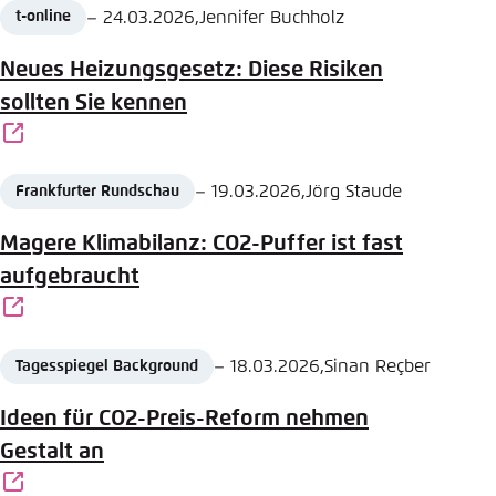
Date
Author
–
24.03.2026
,
Jennifer Buchholz
t-online
Source
Einstellung für diese Webseite im Browser
speichern
Neues Heizungsgesetz: Diese Risiken
Übernehmen
sollten Sie kennen
Date
Author
–
19.03.2026
,
Jörg Staude
Frankfurter Rundschau
Source
Magere Klimabilanz: CO2-Puffer ist fast
aufgebraucht
Date
Author
–
18.03.2026
,
Sinan Reçber
Tagesspiegel Background
Source
Ideen für CO2-Preis-Reform nehmen
Gestalt an