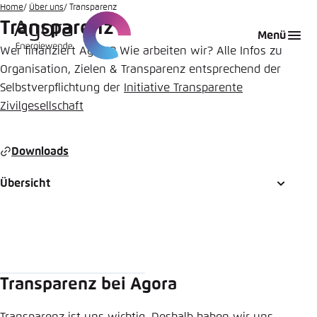
Zum
Home
Über uns
Transparenz
Transparenz
Hauptinhalt
Login
Sprache auswählen
Agora Think Tanks
Erscheinungsbild der Webseite
Menü
gehen
Wer finanziert Agora? Wie arbeiten wir? Alle Infos zu
Melden Sie sich an um ..., ... und ... zu verwalten.
Diese Webseite passt ihr Farbschema basierend
Organisation, Zielen & Transparenz entsprechend der
auf Ihren Einstellungen an. Wählen Sie aus,
Englisch
Selbstverpflichtung der
Initiative Transparente
welches Farbschema Sie für diese Webseite
Zivilgesellschaft
Benutzername
*
verwenden möchten.
Deutsch
Close
Downloads
Hell
Passwort
*
Passwort vergessen?
Übersicht
Dunkel
Automatisch
Abbrechen
Noch kein Benutzerkonto?
Transparenz bei Agora
Anmelden