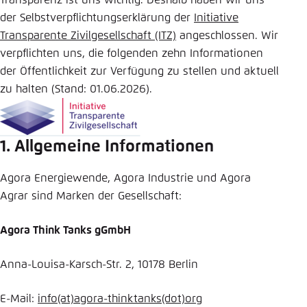
Transparenz ist uns wichtig. Deshalb haben wir uns
der Selbstverpflichtungserklärung der
Initiative
Einstellung für diese Webseite im Browser
Transparente Zivilgesellschaft (ITZ)
angeschlossen. Wir
speichern
verpflichten uns, die folgenden zehn Informationen
Übernehmen
der Öffentlichkeit zur Verfügung zu stellen und aktuell
zu halten (Stand: 01.06.2026).
1. Allgemeine Informationen
Agora Energiewende, Agora Industrie und Agora
Agrar sind Marken der Gesellschaft:
Agora Think Tanks gGmbH
Anna-Louisa-Karsch-Str. 2, 10178 Berlin
E-Mail:
info
(at)
agora-thinktanks
(dot)
org