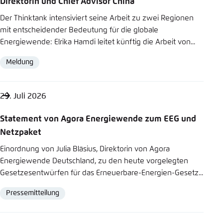
Direktorin und Chief Advisor China
w
Einstellung für diese Webseite im Browser
Der Thinktank intensiviert seine Arbeit zu zwei Regionen
e
Bluesky
speichern
mit entscheidender Bedeutung für die globale
n
Energiewende: Elrika Hamdi leitet künftig die Arbeit von...
Übernehmen
In die Zwischenablage kopieren
d
Meldung
Format
e
E-Mail
29. Juli 2026
Statement von Agora Energiewende zum EEG und
Netzpaket
Einordnung von Julia Bläsius, Direktorin von Agora
Energiewende Deutschland, zu den heute vorgelegten
Gesetzesentwürfen für das Erneuerbare-Energien-Gesetz...
Pressemitteilung
Format