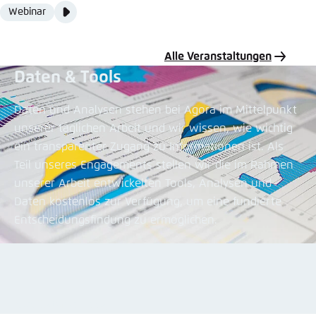
Video
Webinar
Format
Media
content
Alle Veranstaltungen
Daten & Tools
Daten und Analysen stehen bei Agora im Mittelpunkt
unserer täglichen Arbeit und wir wissen, wie wichtig
ein transparenter Zugang zu Informationen ist. Als
Teil unseres Engagements stellen wir die im Rahmen
unserer Arbeit entwickelten Tools, Analysen und
Daten kostenlos zur Verfügung, um eine fundierte
Entscheidungsfindung zu ermöglichen.
Alle Daten & Tools