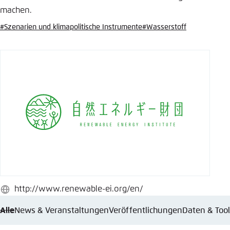
machen.
Einstellung für diese Webseite im Browser
speichern
#Szenarien und klimapolitische Instrumente
#Wasserstoff
Übernehmen
http://www.renewable-ei.org/en/
Webseite
Alle
News & Veranstaltungen
Veröffentlichungen
Daten & Too