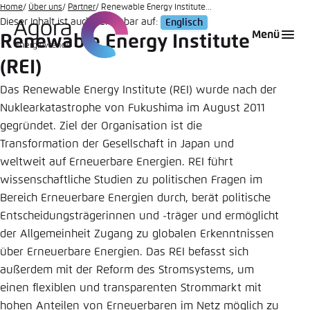
Zum
Home
Über uns
Partner
Renewable Energy Institute...
Dieser Inhalt ist auch verfügbar auf:
Englisch
Hauptinhalt
Login
Sprache auswählen
Agora Think Tanks
Erscheinungsbild der Webseite
Menü
Renewable Energy Institute
gehen
Melden Sie sich an um ..., ... und ... zu verwalten.
Diese Webseite passt ihr Farbschema basierend
(REI)
auf Ihren Einstellungen an. Wählen Sie aus,
Englisch
welches Farbschema Sie für diese Webseite
Das Renewable Energy Institute (REI) wurde nach der
Benutzername
*
verwenden möchten.
Nuklearkatastrophe von Fukushima im August 2011
gegründet. Ziel der Organisation ist die
Deutsch
Close
Transformation der Gesellschaft in Japan und
weltweit auf Erneuerbare Energien. REI führt
Hell
Passwort
*
Passwort vergessen?
wissenschaftliche Studien zu politischen Fragen im
Bereich Erneuerbare Energien durch, berät politische
Entscheidungsträgerinnen und -träger und ermöglicht
Dunkel
der Allgemeinheit Zugang zu globalen Erkenntnissen
über Erneuerbare Energien. Das REI befasst sich
Automatisch
außerdem mit der Reform des Stromsystems, um
Abbrechen
Noch kein Benutzerkonto?
einen flexiblen und transparenten Strommarkt mit
Anmelden
hohen Anteilen von Erneuerbaren im Netz möglich zu