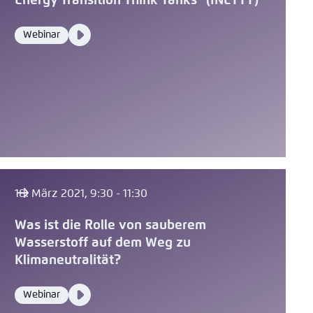
Energy Transition Think Tanks" (INETTT)
Video
Webinar
Format
Media
content
18. März 2021, 9:30 - 11:30
Was ist die Rolle von sauberem
Wasserstoff auf dem Weg zu
Klimaneutralität?
Video
Webinar
Format
Media