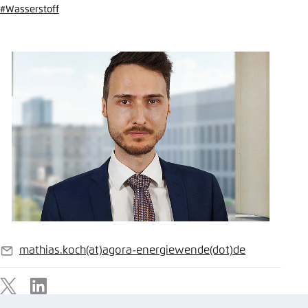
#Wasserstoff
Einstellung für diese Webseite im Browser
speichern
Übernehmen
mathias.koch
(at)
agora-energiewende
(dot)
de
E-
Mail
X
LinkedIn