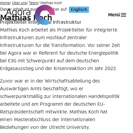
Zum
Home
Über uns
Team
Mathias Koch
Dieser Inhalt ist auch verfügbar auf:
Englisch
Hauptinhalt
Login
Sprache auswählen
Agora Think Tanks
Erscheinungsbild der Webseite
Menü
Mathias Koch
gehen
Projektleiter Integrierte Infrastruktur
Melden Sie sich an um ..., ... und ... zu verwalten.
Diese Webseite passt ihr Farbschema basierend
Mathias Koch arbeitet als Projektleiter für integrierte
auf Ihren Einstellungen an. Wählen Sie aus,
Englisch
Infrastrukturen zum Hochlauf zentraler
welches Farbschema Sie für diese Webseite
Benutzername
*
verwenden möchten.
Infrastrukturen für die Transformation. Vor seiner Zeit
bei Agora war er Referent für deutsche Energiepolitik
Deutsch
Close
bei E3G mit Schwerpunkt auf dem deutschen
Erdgasausstieg und der Krisenreaktion im Jahr 2022.
Hell
Passwort
*
Passwort vergessen?
Zuvor war er in der Wirtschaftsabteilung des
Auswärtigen Amts beschäftigt, wo er
Dunkel
schwerpunktmäßig zur internationalen Handelspolitik
arbeitete und am Programm der deutschen EU-
Ratspräsidentschaft mitwirkte. Mathias Koch hat
Automatisch
Abbrechen
Noch kein Benutzerkonto?
einen Masterabschluss der internationalen
Beziehungen von der Utrecht University.
Anmelden