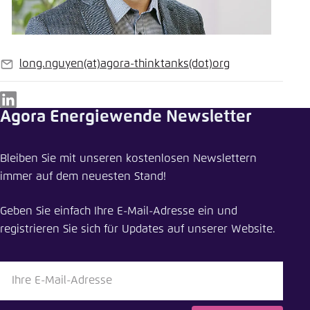
long.nguyen
(at)
agora-thinktanks
(dot)
org
E-
Mail
LinkedIn
Agora Energiewende Newsletter
Bleiben Sie mit unseren kostenlosen Newslettern
immer auf dem neuesten Stand!
Geben Sie einfach Ihre E-Mail-Adresse ein und
registrieren Sie sich für Updates auf unserer Website.