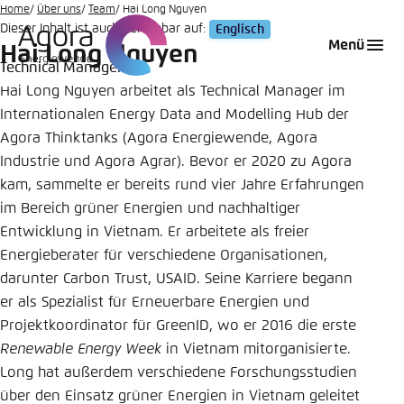
Zum
Home
Über uns
Team
Hai Long Nguyen
Dieser Inhalt ist auch verfügbar auf:
Englisch
Hauptinhalt
Login
Sprache auswählen
Agora Think Tanks
Erscheinungsbild der Webseite
Menü
Hai Long Nguyen
gehen
Technical Manager
Melden Sie sich an um ..., ... und ... zu verwalten.
Diese Webseite passt ihr Farbschema basierend
Hai Long Nguyen arbeitet als Technical Manager im
auf Ihren Einstellungen an. Wählen Sie aus,
Englisch
Internationalen Energy Data and Modelling Hub der
welches Farbschema Sie für diese Webseite
Benutzername
*
verwenden möchten.
Agora Thinktanks (Agora Energiewende, Agora
Industrie und Agora Agrar). Bevor er 2020 zu Agora
Deutsch
Close
kam, sammelte er bereits rund vier Jahre Erfahrungen
im Bereich grüner Energien und nachhaltiger
Hell
Passwort
*
Entwicklung in Vietnam. Er arbeitete als freier
Passwort vergessen?
Energieberater für verschiedene Organisationen,
darunter Carbon Trust, USAID. Seine Karriere begann
Dunkel
er als Spezialist für Erneuerbare Energien und
Projektkoordinator für GreenID, wo er 2016 die erste
Renewable Energy Week
in Vietnam mitorganisierte.
Automatisch
Abbrechen
Noch kein Benutzerkonto?
Long hat außerdem verschiedene Forschungsstudien
Anmelden
über den Einsatz grüner Energien in Vietnam geleitet