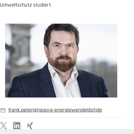
Umweltschutz studiert.
Einstellung für diese Webseite im Browser
speichern
Übernehmen
frank.peter
(at)
agora-energiewende
(dot)
de
E-
Mail
X
LinkedIn
Xing