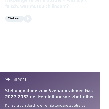
Netzentgelte der Industrie – was läuft
falsch, was muss sich ändern?
Video
Webinar
Format
Media
content
16. Juli 2021
Stellungnahme zum Szenariorahmen Gas
2022-2032 der Fernleitungsnetzbetreiber
Konsultation durch die Fernleitungsnetzbetreiber