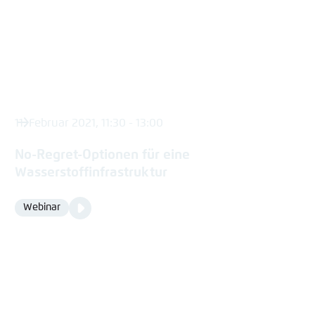
11. Februar 2021, 11:30 - 13:00
No-Regret-Optionen für eine
Wasserstoffinfrastruktur
Video
Webinar
Format
Media
content