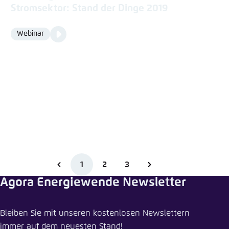
Stromsektor: Stand der Dinge 2019
Video
Webinar
Format
Media
content
1
2
3
Agora Energiewende Newsletter
Bleiben Sie mit unseren kostenlosen Newslettern
immer auf dem neuesten Stand!