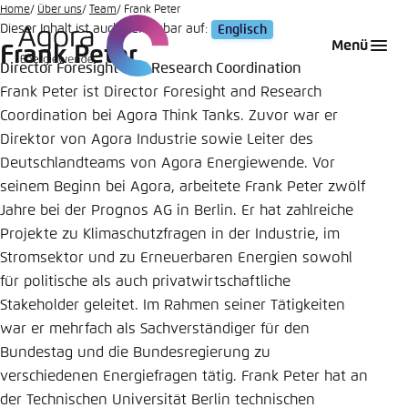
Zum
Home
Über uns
Team
Frank Peter
Dieser Inhalt ist auch verfügbar auf:
Englisch
Hauptinhalt
Login
Sprache auswählen
Agora Think Tanks
Erscheinungsbild der Webseite
Menü
Frank Peter
gehen
Director Foresight and Research Coordination
Melden Sie sich an um ..., ... und ... zu verwalten.
Diese Webseite passt ihr Farbschema basierend
Frank Peter ist Director Foresight and Research
auf Ihren Einstellungen an. Wählen Sie aus,
Englisch
Coordination bei Agora Think Tanks. Zuvor war er
welches Farbschema Sie für diese Webseite
Benutzername
*
verwenden möchten.
Direktor von Agora Industrie sowie Leiter des
Deutschlandteams von Agora Energiewende. Vor
Deutsch
Close
seinem Beginn bei Agora, arbeitete Frank Peter zwölf
Jahre bei der Prognos AG in Berlin. Er hat zahlreiche
Hell
Passwort
*
Projekte zu Klimaschutzfragen in der Industrie, im
Passwort vergessen?
Stromsektor und zu Erneuerbaren Energien sowohl
für politische als auch privatwirtschaftliche
Dunkel
Stakeholder geleitet. Im Rahmen seiner Tätigkeiten
war er mehrfach als Sachverständiger für den
Bundestag und die Bundesregierung zu
Automatisch
Abbrechen
Noch kein Benutzerkonto?
verschiedenen Energiefragen tätig. Frank Peter hat an
Anmelden
der Technischen Universität Berlin technischen