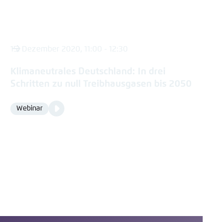
15. Dezember 2020, 11:00 - 12:30
Klimaneutrales Deutschland: In drei
Schritten zu null Treibhausgasen bis 2050
Video
Webinar
Format
Media
content