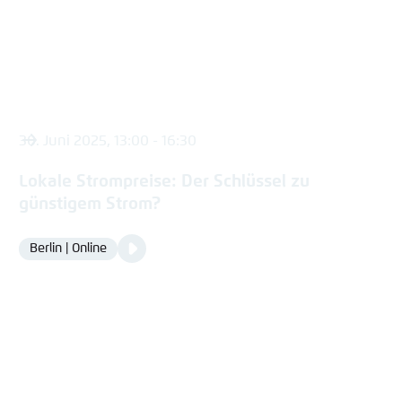
30. Juni 2025, 13:00 - 16:30
Lokale Strompreise: Der Schlüssel zu
günstigem Strom?
Video
Berlin | Online
Location
Media
content