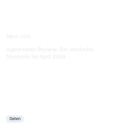
2. Mai 2024
Agorameter Review: Der deutsche
Strommix im April 2024
Daten
Format