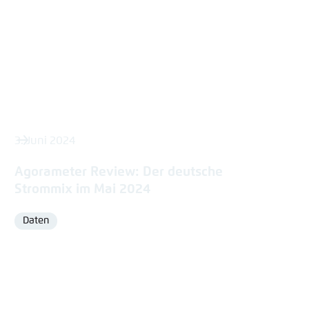
3. Juni 2024
Agorameter Review: Der deutsche
Strommix im Mai 2024
Daten
Format