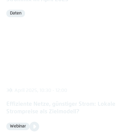
Daten
Format
30. April 2025, 10:30 - 12:00
Effiziente Netze, günstiger Strom: Lokale
Strompreise als Zielmodell?
Video
Webinar
Format
Media