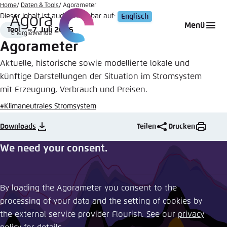
Zum
Home
Daten & Tools
Agorameter
Dieser Inhalt ist auch verfügbar auf:
Englisch
Hauptinhalt
Login
Sprache auswählen
Agora Think Tanks
Erscheinungsbild der Webseite
Menü
7. Juli 2026
Tool
gehen
Format
Date
Melden Sie sich an um ..., ... und ... zu verwalten.
Diese Webseite passt ihr Farbschema basierend
Agorameter
auf Ihren Einstellungen an. Wählen Sie aus,
Englisch
Aktuelle, historische sowie modellierte lokale und
welches Farbschema Sie für diese Webseite
künftige Darstellungen der Situation im Stromsystem
Benutzername
*
verwenden möchten.
mit Erzeugung, Verbrauch und Preisen.
Deutsch
Close
#Klimaneutrales Stromsystem
Hell
Downloads
Teilen
Drucken
Passwort
*
Passwort vergessen?
We need your consent.
Dunkel
By loading the Agorameter you consent to the
Automatisch
Abbrechen
Noch kein Benutzerkonto?
processing of your data and the setting of cookies by
the external service provider Flourish. See our ​
privacy
Anmelden