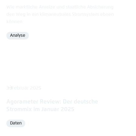
Wie marktliche Anreize und staatliche Absicherung
den Weg in ein klimaneutrales Stromsystem ebnen
können
Analyse
Format
3. Februar 2025
Agorameter Review: Der deutsche
Strommix im Januar 2025
Daten
Format