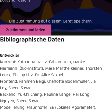
policy
for details.
Einstellung für diese Webseite im Browser
speichern
Die Zustimmung auf diesem Gerät speichern.
Übernehmen
Zustimmen und laden
Bibliographische Daten
Entwickler
Konzept: Katharina Hartz, Fabian Hein, Hauke
Hermann (Öko-Institut), Mara Marthe Kleiner, Thorsten
Lenck, Philipp Litz, Dr. Alice Sakhel
Frontend: Fahimeh Beigi, Charlotte Bodenmüller, Jia
Loy, Saeed Sayadi
Backend: Yu-Chi Chang, Paulina Lange, Hai Long
Nguyen, Saeed Sayadi
Modellierung: Fraunhofer IEE (Lokales Agorameter),