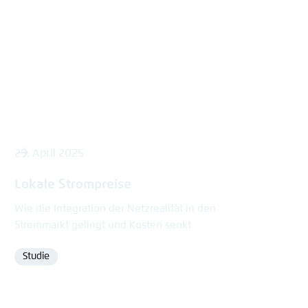
content
25. April 2025
Lokale Strompreise
Wie die Integration der Netzrealität in den
Strommarkt gelingt und Kosten senkt
Studie
Format