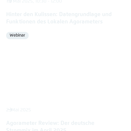
13. Mai 2025, 10:30 - 12:00
Hinter den Kulissen: Datengrundlage und
Funktionen des Lokalen Agorameters
Webinar
Format
2. Mai 2025
Agorameter Review: Der deutsche
Strommix im April 2025