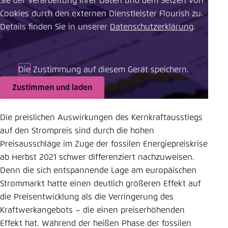
Sie der Verarbeitung Ihrer Daten und dem Setzen von
Cookies durch den externen Dienstleister Flourish zu.
Details finden Sie in unserer ​
Datenschutzerklärung
.
Die Zustimmung auf diesem Gerät speichern.
Zustimmen und laden
Die preislichen Auswirkungen des Kernkraftausstiegs
auf den Strompreis sind durch die hohen
Preisausschläge im Zuge der fossilen Energiepreiskrise
ab Herbst 2021 schwer differenziert nachzuweisen.
Denn die sich entspannende Lage am europäischen
Strommarkt hatte einen deutlich größeren Effekt auf
die Preisentwicklung als die Verringerung des
Kraftwerkangebots
– die einen preiserhöhenden
Effekt hat.
Während der heißen Phase der fossilen