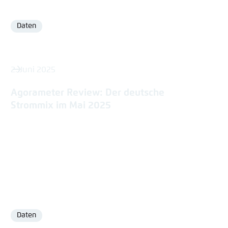
Daten
Format
2. Juni 2025
Agorameter Review: Der deutsche
Strommix im Mai 2025
Daten
Format