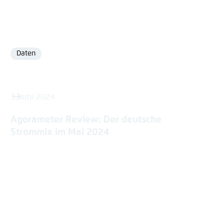
Daten
Format
3. Juni 2024
Agorameter Review: Der deutsche
Strommix im Mai 2024