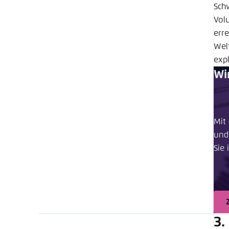
Sch
Vol
err
Wel
expl
Wi
Mit
und
Sie 
3.