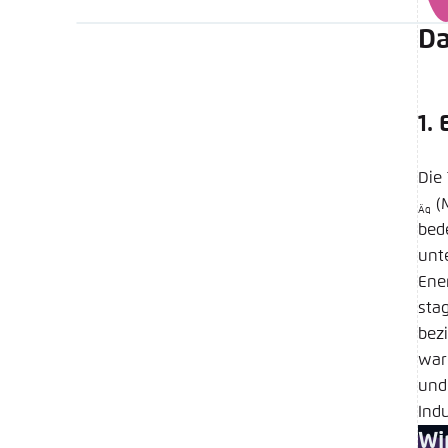
Da
1.
Die
(M
Äq
bed
unt
Ene
sta
bez
war
und
Ind
Wi