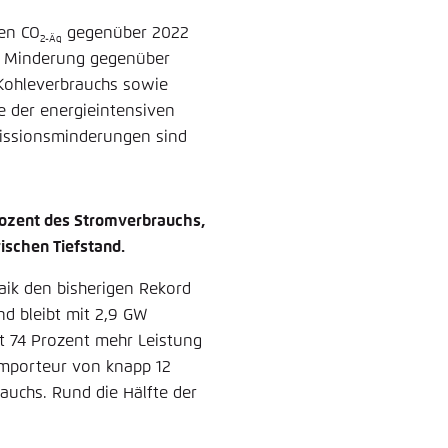
en ­CO
gegenüber 2022
2-Äq
er Minderung gegenüber
 Kohleverbrauchs sowie
e der energieintensiven
missionsminderungen sind
rozent des Stromverbrauchs,
rischen Tiefstand.
taik den bisherigen Rekord
d bleibt mit 2,9 GW
t 74 Prozent mehr Leistung
importeur von knapp 12
auchs. Rund die Hälfte der