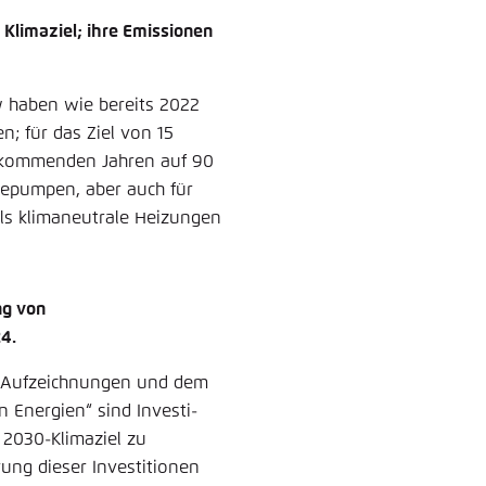
 Klimaziel; ihre Emissionen
kw haben wie bereits 2022
; für das Ziel von 15
n kommenden Jahren auf 90
mepumpen, aber auch für
ls klimaneutrale ­Heizungen
ng von
4.
r Aufzeich­nungen und dem
 Energien“ sind Investi­
 2030-Klimaziel zu
rung dieser Investitionen