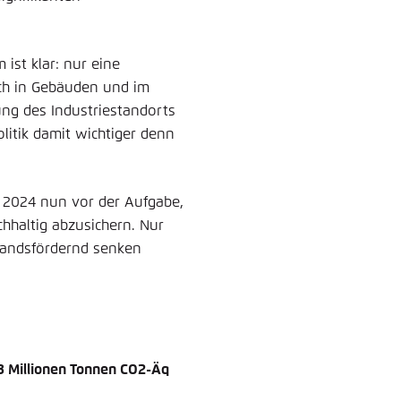
ist klar: nur eine
uch in Gebäuden und im
ung des Industrie­standorts
litik damit wichtiger denn
g 2024 nun vor der Aufgabe,
chhaltig abzusichern. Nur
tandsfördernd senken
3 Millionen Tonnen CO2-Äq