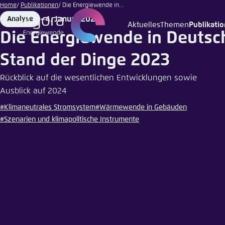
Illustration
Zum
Home
Publikationen
Die Energiewende in...
von Agora
Hauptinhalt
4. Januar 2024
Analyse
Energiewende
Format
Date
Aktuelles
Themen
Publikati
Login
Sprache
Agora T
Erschei
gehen
Die Energiewende in Deutsc
Melden Sie s
Diese Webse
Stand der Dinge 2023
Wählen Sie
möchten.
Rückblick auf die wesentlichen Entwicklungen sowie
Englisch
Ausblick auf 2024
Benutzern
Close
#Klimaneutrales Stromsystem
#Wärmewende in Gebäuden
#Szenarien und klimapolitische Instrumente
Passwort
*
Hell