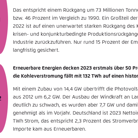
Das entspricht einem Rückgang um 73 Millionen Tonn
bzw. 46 Prozent im Vergleich zu 1990. Ein Großteil d
2022 ist auf ­einen unerwartet starken ­Rückgang des
krisen- und konjunkturbedingte ­Produktionsrückgäng
Industrie zurückzuführen. Nur rund 15 Prozent der E
langfristig gesichert.
Erneuerbare Energien decken 2023 erstmals über 50 P
die Kohle­­ver­stro­mung fällt mit 132 TWh auf einen histo
Mit einem Zubau von 14,4 GW ­über­trifft die Photovol
aus 2012 um 6,2 GW. Der Ausbau der Windkraft an Lan
deutlich zu schwach, es wurden aber 7,7 GW und dami
genehmigt als im Vorjahr. Deutschland ist 2023 Netto
TWh Strom, das entspricht 2,3 Prozent des Stromverbr
Importe kam aus Erneuerbaren.