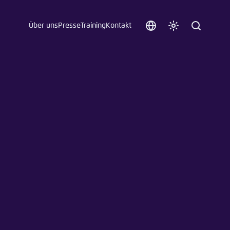
Über uns
Presse
Training
Kontakt
Sprache
Farbschema
Suche
auswählen
anpassen
 an.
n
t vergessen?
sch