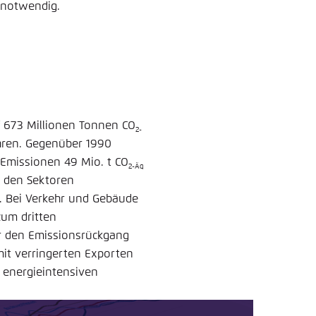
 notwendig.
 673 Millionen Tonnen CO
2-
ahren. Gegenüber 1990
 Emissionen 49 Mio. t CO
2-Äq
n den Sektoren
h. Bei Verkehr und Gebäude
zum dritten
ür den Emissionsrückgang
it verringerten Exporten
 energieintensiven