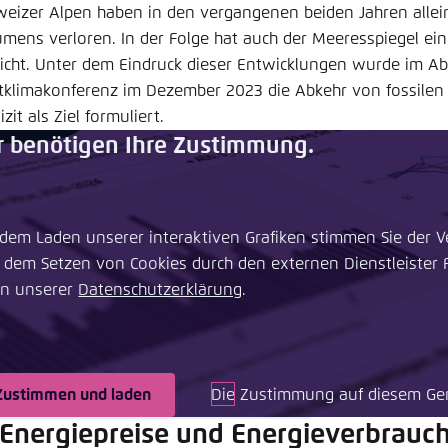
weizer Alpen haben in den vergangenen beiden Jahren allei
umens verloren. In der Folge hat auch der Meeres­spiegel e
eicht. Unter dem Eindruck dieser Entwicklungen wurde im 
tklimakonferenz im Dezember 2023 die Abkehr von fossilen
izit als Ziel formuliert.
r benötigen Ihre Zustimmung.
 dem Laden unserer interaktiven Grafiken stimmen Sie der V
 dem Setzen von Cookies durch den externen Dienstleister Fl
in unserer ​
Datenschutzerklärung
.
Zustimmen und laden
Die Zustimmung auf diesem Ger
 Energiepreise und Energieverbrauc