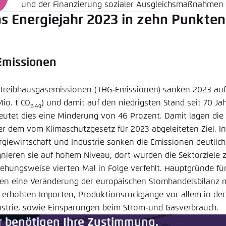
und der Finanzierung sozialer Ausgleichsmaßnahmen
s Energiejahr 2023 in zehn Punkten
 Emissionen
 Treibhausgasemissionen (THG-Emissionen) sanken 2023 auf
io. t CO
) und damit auf den niedrigsten Stand seit 70 J
2-Äq
eutet dies eine Minderung von 46 Prozent. Damit lagen die
er dem vom Klimaschutzgesetz für 2023 abgeleiteten Ziel. I
rgiewirtschaft und Industrie sanken die Emissionen deutlic
gnieren sie auf hohem Niveau, dort wurden die Sektorziele 
iehungsweise vierten Mal in Folge verfehlt. Hauptgründe f
en eine Veränderung der europäischen Stomhandelsbilanz m
 erhöhten Importen, Produktionsrückgänge vor allem in der
ustrie, sowie Einsparungen beim Strom-und Gasverbrauch.
r benötigen Ihre Zustimmung.