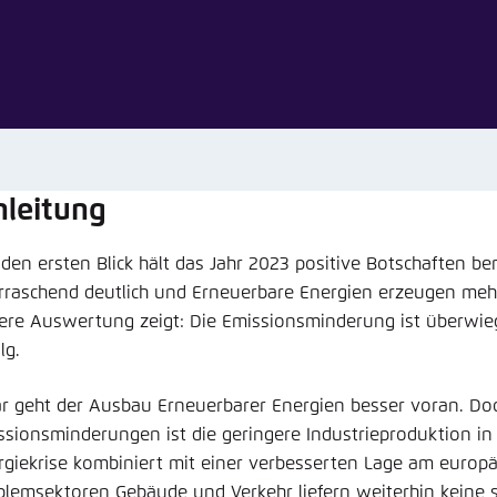
Noch kein Benutzerkonto?
A
tellung für diese Webseite im Browser speichern
Übe
nleitung
den ersten Blick hält das Jahr 2023 positive Botschaften ber
rraschend deutlich und Erneuerbare Energien erzeugen mehr
ere Auswertung zeigt: Die Emissionsminderung ist überwieg
lg.
r geht der Ausbau Erneuerbarer Energien besser voran. Do
ssionsminderungen ist die geringere Industrieproduktion in 
rgiekrise kombiniert mit einer verbesserten Lage am europ
blemsektoren Gebäude und Verkehr liefern weiterhin keine s