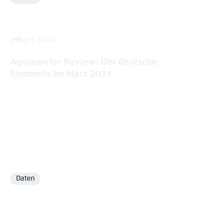
Format
2. April 2024
Agorameter Review: Der deutsche
Strommix im März 2024
Daten
Format