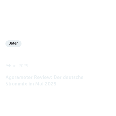
Daten
Format
2. Juni 2025
Agorameter Review: Der deutsche
Strommix im Mai 2025