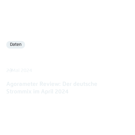
Daten
Format
2. Mai 2024
Agorameter Review: Der deutsche
Strommix im April 2024