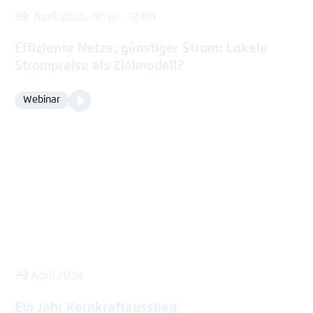
30. April 2025, 10:30 - 12:00
Effiziente Netze, günstiger Strom: Lokale
Strompreise als Zielmodell?
Video
Webinar
Format
Media
content
15. April 2024
Ein Jahr Kernkraftausstieg