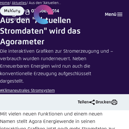
Illustration
Zum
Home
Aktuelles
Aus den "Aktuellen...
von Agora
Hauptinhalt
1. Oktober 2014
Meldung
Login
Sprache auswählen
Agora Think Tanks
Erscheinungsbild der Webseite
Energiewende
Format
Date
Menü
gehen
Aus den "Aktuellen
Melden Sie sich an um ..., ... und ... zu verwalten.
Diese Webseite passt ihr Farbschema basierend
Stromdaten" wird das
auf Ihren Einstellungen an. Wählen Sie aus,
Englisch
welches Farbschema Sie für diese Webseite
Agorameter
Benutzername
*
verwenden möchten.
Die interaktiven Grafiken zur Stromerzeugung und –
Deutsch
Close
verbrauch wurden runderneuert. Neben
Erneuerbaren Energien wird nun auch die
Hell
konventionelle Erzeugung aufgeschlüsselt
Passwort
*
Passwort vergessen?
dargestellt.
Dunkel
#Klimaneutrales Stromsystem
Teilen
Drucken
Automatisch
Abbrechen
Noch kein Benutzerkonto?
Mit vielen neuen Funktionen und einem neuen
Namen stellt Agora Energiewende in seinen
Anmelden