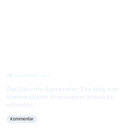
24. September 2021
Das Zukunfts-Agorameter: Den Weg zum
klimaneutralen Stromsystem interaktiv
erkunden
Kommentar
Format