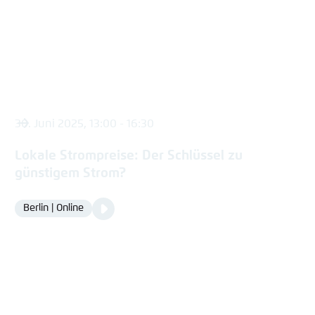
30. Juni 2025, 13:00 - 16:30
Lokale Strompreise: Der Schlüssel zu
günstigem Strom?
Video
Berlin | Online
Location
Media
content