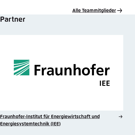
Mail
Alle Teammitglieder
Partner
Fraunhofer-Institut für Energiewirtschaft und
Energiesystemtechnik (IEE)