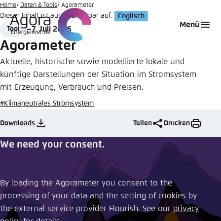
Zum
Home
Daten & Tools
Agorameter
Dieser Inhalt ist auch verfügbar auf:
Englisch
Hauptinhalt
Login
Sprache auswählen
Agora Think Tanks
Erscheinungsbild der Webseite
Menü
7. Juli 2026
Tool
gehen
Format
Date
Melden Sie sich an um ..., ... und ... zu verwalten.
Diese Webseite passt ihr Farbschema basierend
Agorameter
auf Ihren Einstellungen an. Wählen Sie aus,
Englisch
Aktuelle, historische sowie modellierte lokale und
welches Farbschema Sie für diese Webseite
künftige Darstellungen der Situation im Stromsystem
Benutzername
*
verwenden möchten.
mit Erzeugung, Verbrauch und Preisen.
Deutsch
Close
#Klimaneutrales Stromsystem
Hell
Downloads
Teilen
Drucken
Passwort
*
Passwort vergessen?
We need your consent.
Dunkel
By loading the Agorameter you consent to the
Automatisch
Abbrechen
Noch kein Benutzerkonto?
processing of your data and the setting of cookies by
the external service provider Flourish. See our ​
privacy
Anmelden