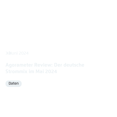
3. Juni 2024
Agorameter Review: Der deutsche
Strommix im Mai 2024
Daten
Format