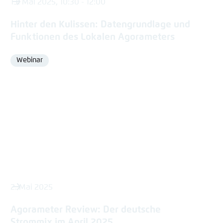
13. Mai 2025, 10:30 - 12:00
Hinter den Kulissen: Datengrundlage und
Funktionen des Lokalen Agorameters
Webinar
Format
2. Mai 2025
Agorameter Review: Der deutsche
Strommix im April 2025