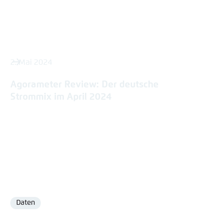
2. Mai 2024
Agorameter Review: Der deutsche
Strommix im April 2024
Daten
Format