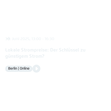
30. Juni 2025, 13:00 - 16:30
Lokale Strompreise: Der Schlüssel zu
günstigem Strom?
Video
Berlin | Online
Location
Media
content