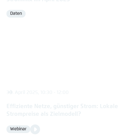
Daten
Format
30. April 2025, 10:30 - 12:00
Effiziente Netze, günstiger Strom: Lokale
Strompreise als Zielmodell?
Video
Webinar
Format
Media