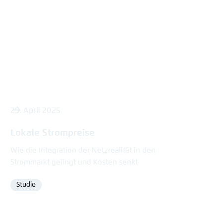
content
25. April 2025
Lokale Strompreise
Wie die Integration der Netzrealität in den
Strommarkt gelingt und Kosten senkt
Studie
Format