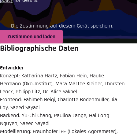
policy
for details.
Einstellung für diese Webseite im Browser
speichern
Die Zustimmung auf diesem Gerät speichern.
Übernehmen
Zustimmen und laden
Bibliographische Daten
Entwickler
Konzept: Katharina Hartz, Fabian Hein, Hauke
Hermann (Öko-Institut), Mara Marthe Kleiner, Thorsten
Lenck, Philipp Litz, Dr. Alice Sakhel
Frontend: Fahimeh Beigi, Charlotte Bodenmüller, Jia
Loy, Saeed Sayadi
Backend: Yu-Chi Chang, Paulina Lange, Hai Long
Nguyen, Saeed Sayadi
Modellierung: Fraunhofer IEE (Lokales Agorameter),