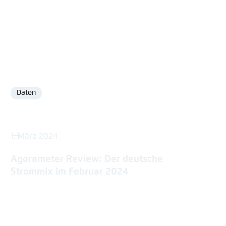
Daten
Format
1. März 2024
Agorameter Review: Der deutsche
Strommix im Februar 2024