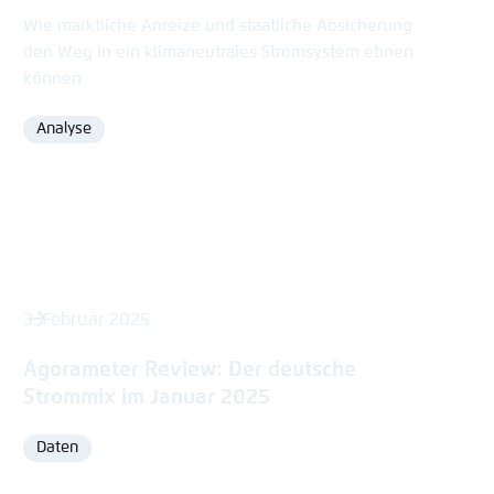
Wie marktliche Anreize und staatliche Absicherung
den Weg in ein klimaneutrales Stromsystem ebnen
können
Analyse
Format
3. Februar 2025
Agorameter Review: Der deutsche
Strommix im Januar 2025
Daten
Format