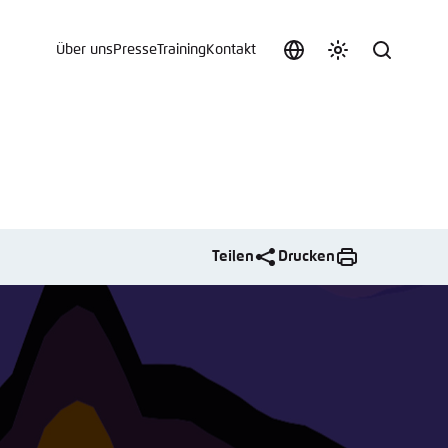
Über uns
Presse
Training
Kontakt
Sprache
Farbschema
Suche
auswählen
anpassen
 an.
n
Teilen
Drucken
t vergessen?
sch