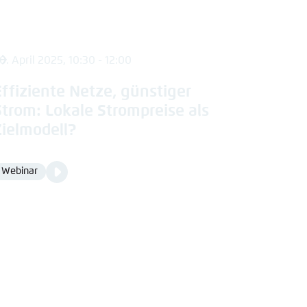
0. April 2025, 10:30 - 12:00
Effiziente Netze, günstiger
Strom: Lokale Strompreise als
Zielmodell?
Video
Webinar
Format
Media
content