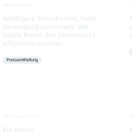
25. April 2025
1
Niedrigere Stromkosten, hohe
Versorgungssicherheit: Wie
lokale Preise den Strommarkt
effizienter machen
Pressemitteilung
Format
12. Februar 2025
3
Ein neues