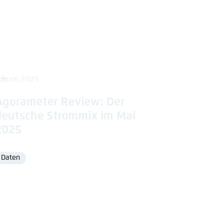
. Juni 2025
Agorameter Review: Der
deutsche Strommix im Mai
2025
Daten
Format