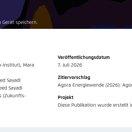
Noch kein Benutzerkonto?
A
tellung für diese Webseite im Browser speichern
Übe
 Gerät speichern.
Veröffentlichungsdatum
-Institut), Mara
7. Juli 2026
Zitiervorschlag
eed Sayadi
Agora Energiewende (2026): Agoram
eed Sayadi
s (Zukunfts-
Projekt
Diese Publikation wurde erstellt