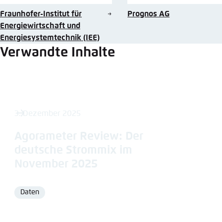
Fraunhofer-Institut für
Prognos AG
Energiewirtschaft und
Energiesystemtechnik (IEE)
Verwandte Inhalte
3. Dezember 2025
Agorameter Review: Der
deutsche Strommix im
November 2025
Daten
Format