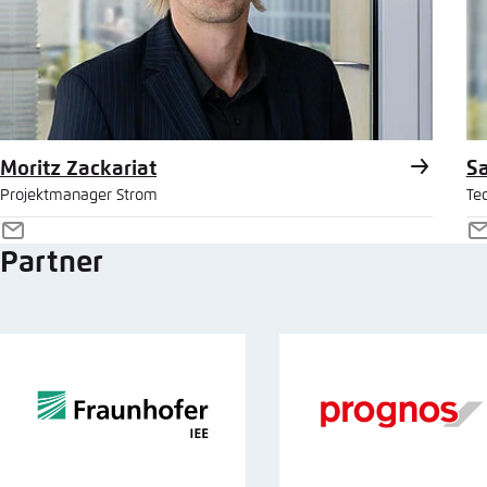
Moritz Zackariat
S
Projektmanager Strom
Tec
E-
E
Partner
Mail
M