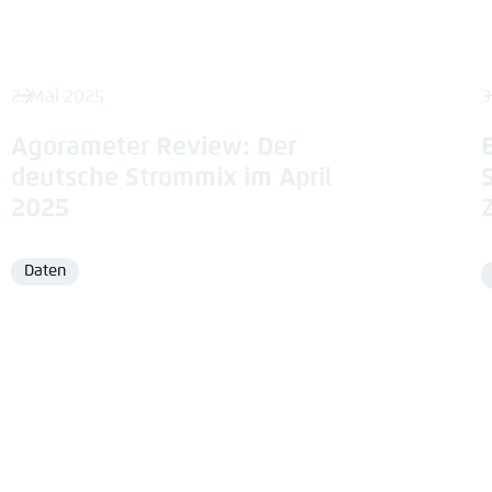
2. Mai 2025
3
Agorameter Review: Der
deutsche Strommix im April
2025
Daten
Format