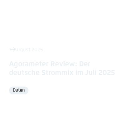
1. August 2025
Agorameter Review: Der
deutsche Strommix im Juli 2025
Daten
Format