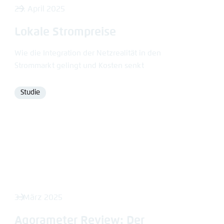
25. April 2025
Lokale Strompreise
Wie die Integration der Netzrealität in den
Strommarkt gelingt und Kosten senkt
Studie
Format
3. März 2025
Agorameter Review: Der