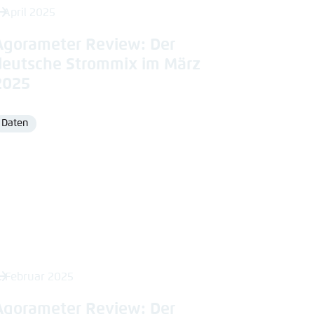
. April 2025
Agorameter Review: Der
deutsche Strommix im März
2025
Daten
Format
. Februar 2025
Agorameter Review: Der