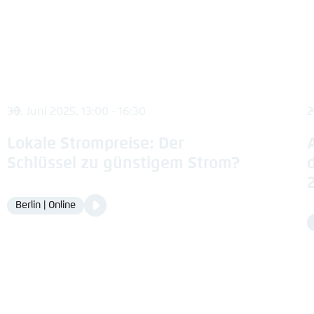
30. Juni 2025, 13:00 - 16:30
2
Lokale Strompreise: Der
Schlüssel zu günstigem Strom?
Video
Berlin | Online
Location
Media
content