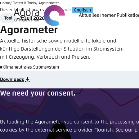
Zum
Home
Daten & Tools
Agorameter
Dieser Inhalt ist auch verfügbar auf:
Englisch
Hauptinhalt
Aktuelles
Themen
Publikati
7. Juli 2026
Tool
Login
Sprache
Agora T
Erschei
gehen
Format
Date
Agorameter
Melden Sie s
Diese Webse
Wählen Sie
Aktuelle, historische sowie modellierte lokale und
möchten.
künftige Darstellungen der Situation im Stromsystem
Englisch
mit Erzeugung, Verbrauch und Preisen.
Benutzern
Close
#Klimaneutrales Stromsystem
Downloads
We need your consent.
Passwort
*
Hell
By loading the Agorameter you consent to the processing of
cookies by the external service provider Flourish. See our ​
p