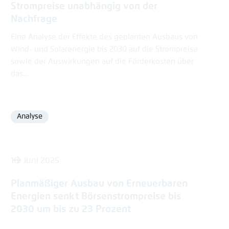
Strompreise unabhängig von der
Nachfrage
Eine Analyse der Effekte des geplanten Ausbaus von
Wind- und Solarenergie bis 2030 auf die Strompreise
sowie der Auswirkungen auf die Förderkosten über
das...
Analyse
Format
18. Juni 2025
Planmäßiger Ausbau von Erneuerbaren
Energien senkt Börsenstrompreise bis
2030 um bis zu 23 Prozent