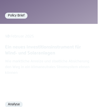
Policy Brief
Format
12. Februar 2025
Ein neues Investitionsinstrument für
Wind- und Solaranlagen
Wie marktliche Anreize und staatliche Absicherung
den Weg in ein klimaneutrales Stromsystem ebnen
können
Analyse
Format