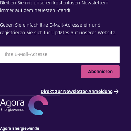
Bleiben Sie mit unseren kostenlosen Newslettern
Klimaneutrales Deutschland – Von der
immer auf dem neuesten Stand!
Zielsetzung zur Umsetzung
Geben Sie einfach Ihre E-Mail-Adresse ein und
Schliessen
registrieren Sie sich für Updates auf unserer Website.
LinkedIn
Bluesky
Abonnieren
In die Zwischenablage kopieren
Direkt zur Newsletter-Anmeldung
E-Mail
Agora Energiewende