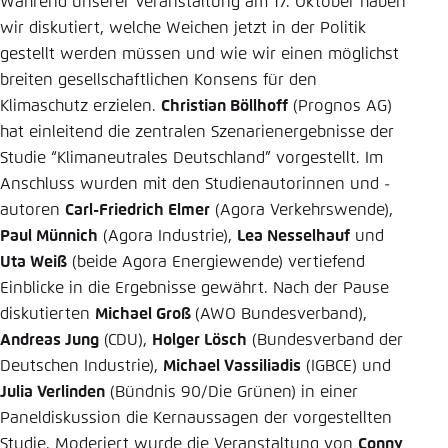
Während unserer Veranstaltung am 17. Oktober haben
wir diskutiert, welche Weichen jetzt in der Politik
gestellt werden müssen und wie wir einen möglichst
breiten gesellschaftlichen Konsens für den
Klimaschutz erzielen.
Christian Böllhoff
(Prognos AG)
hat einleitend die zentralen Szenarienergebnisse der
Studie “Klimaneutrales Deutschland” vorgestellt. Im
Anschluss wurden mit den Studienautorinnen und -
autoren
Carl-Friedrich Elmer
(Agora Verkehrswende),
Paul Münnich
(Agora Industrie),
Lea Nesselhauf
und
Uta Weiß
(beide Agora Energiewende) vertiefend
Einblicke in die Ergebnisse gewährt. Nach der Pause
diskutierten
Michael Groß
(AWO Bundesverband),
Andreas Jung
(CDU),
Holger Lösch
(Bundesverband der
Deutschen Industrie),
Michael Vassiliadis
(IGBCE) und
Julia Verlinden
(Bündnis 90/Die Grünen) in einer
Paneldiskussion die Kernaussagen der vorgestellten
Studie. Moderiert wurde die Veranstaltung von
Conny