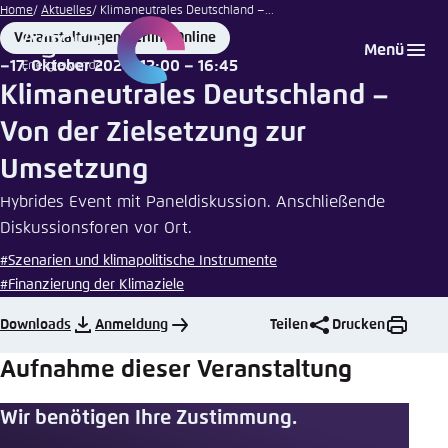
Rolf
Zum
Home
Aktuelles
Klimaneutrales Deutschland –...
Schulten
Hauptinhalt
Veranstaltungen Berlin | Online
Login
Sprache auswählen
Agora Think Tanks
Erscheinungsbild der Webseite
Place
Menü
gehen
17. Oktober 2024, 12:00 – 16:45
Date
Melden Sie sich an um ..., ... und ... zu verwalten.
Diese Webseite passt ihr Farbschema basierend
Klimaneutrales Deutschland –
auf Ihren Einstellungen an. Wählen Sie aus,
Englisch
Von der Zielsetzung zur
welches Farbschema Sie für diese Webseite
Benutzername
*
verwenden möchten.
Umsetzung
Deutsch
Close
Hybrides Event mit Paneldiskussion. Anschließende
Diskussionsforen vor Ort.
Hell
Passwort
*
Passwort vergessen?
#Szenarien und klimapolitische Instrumente
#Finanzierung der Klimaziele
Dunkel
Downloads
Anmeldung
Teilen
Drucken
Aufnahme dieser Veranstaltung
Automatisch
Abbrechen
Noch kein Benutzerkonto?
Wir benötigen Ihre Zustimmung.
Anmelden