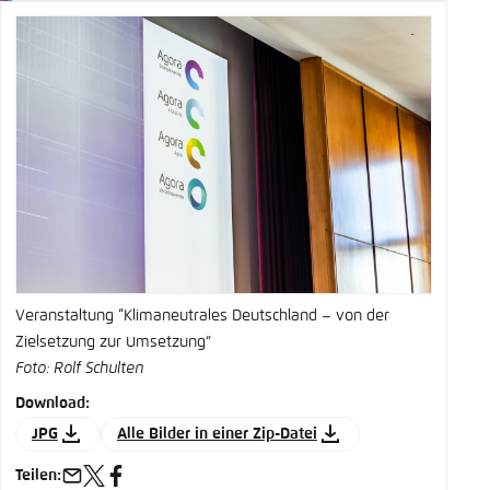
Veranstaltung “Klimaneutrales Deutschland – von der
D
Zielsetzung zur Umsetzung”
u
Foto: Rolf Schulten
F
Download:
D
JPG
Alle Bilder in einer Zip-Datei
Teilen:
T
e-
x
facebook