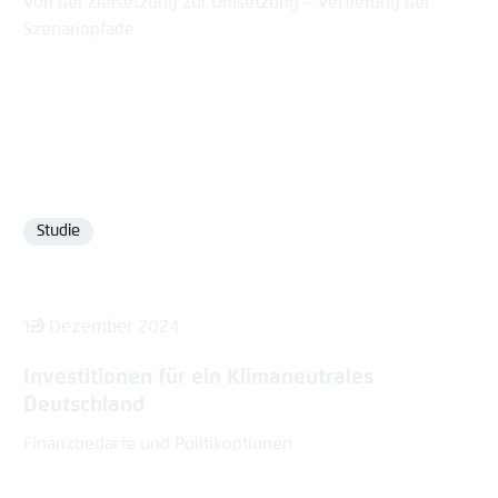
Von der Zielsetzung zur Umsetzung – Vertiefung der
Szenariopfade
Studie
Format
12. Dezember 2024
Investitionen für ein Klimaneutrales
Deutschland
Finanzbedarfe und Politikoptionen