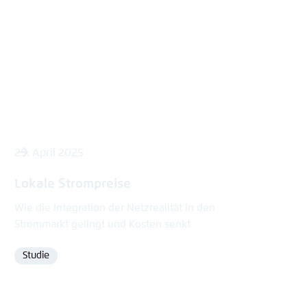
content
25. April 2025
Lokale Strompreise
Wie die Integration der Netzrealität in den
Strommarkt gelingt und Kosten senkt
Studie
Format