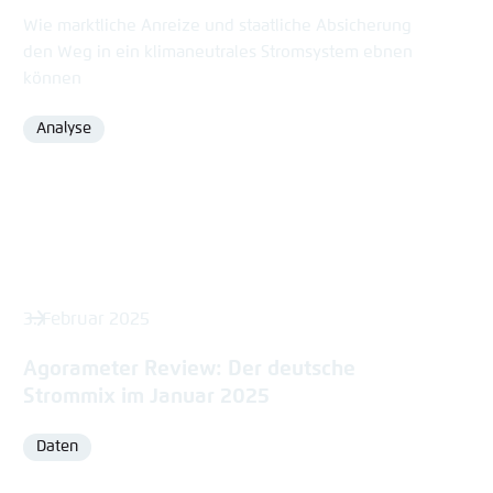
Wie marktliche Anreize und staatliche Absicherung
den Weg in ein klimaneutrales Stromsystem ebnen
können
Analyse
Format
3. Februar 2025
Agorameter Review: Der deutsche
Strommix im Januar 2025
Daten
Format