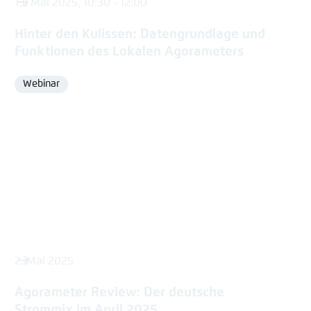
13. Mai 2025, 10:30 - 12:00
Hinter den Kulissen: Datengrundlage und
Funktionen des Lokalen Agorameters
Webinar
Format
2. Mai 2025
Agorameter Review: Der deutsche
Strommix im April 2025