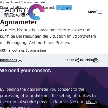
Zum
Home
Daten & Tools
Agorameter
Dieser Inhalt ist auch verfügbar auf:
Englisch
Hauptinhalt
Login
Sprache auswählen
Agora Think Tanks
Erscheinungsbild der Webseite
Menü
7. Juli 2026
Tool
gehen
Format
Date
Melden Sie sich an um ..., ... und ... zu verwalten.
Diese Webseite passt ihr Farbschema basierend
Agorameter
auf Ihren Einstellungen an. Wählen Sie aus,
Englisch
Aktuelle, historische sowie modellierte lokale und
welches Farbschema Sie für diese Webseite
künftige Darstellungen der Situation im Stromsystem
Benutzername
*
verwenden möchten.
mit Erzeugung, Verbrauch und Preisen.
Deutsch
Close
#Klimaneutrales Stromsystem
Hell
Downloads
Teilen
Drucken
Passwort
*
Passwort vergessen?
We need your consent.
Dunkel
By loading the Agorameter you consent to the
Automatisch
Abbrechen
Noch kein Benutzerkonto?
processing of your data and the setting of cookies by
the external service provider Flourish. See our ​
privacy
Anmelden