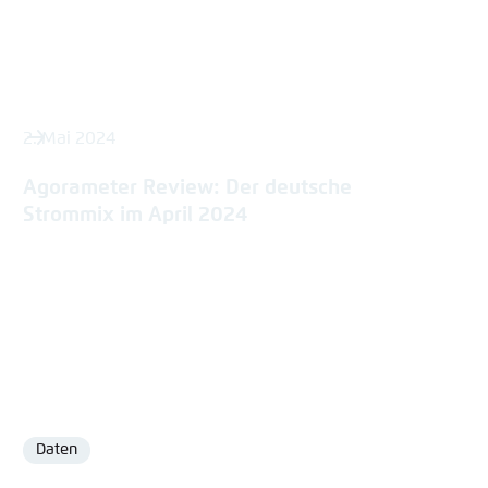
2. Mai 2024
Agorameter Review: Der deutsche
Strommix im April 2024
Daten
Format