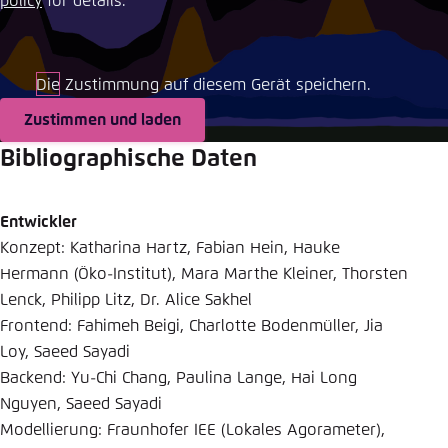
policy
for details.
Einstellung für diese Webseite im Browser
speichern
Die Zustimmung auf diesem Gerät speichern.
Übernehmen
Zustimmen und laden
Bibliographische Daten
Entwickler
Konzept: Katharina Hartz, Fabian Hein, Hauke
Hermann (Öko-Institut), Mara Marthe Kleiner, Thorsten
Lenck, Philipp Litz, Dr. Alice Sakhel
Frontend: Fahimeh Beigi, Charlotte Bodenmüller, Jia
Loy, Saeed Sayadi
Backend: Yu-Chi Chang, Paulina Lange, Hai Long
Nguyen, Saeed Sayadi
Modellierung: Fraunhofer IEE (Lokales Agorameter),