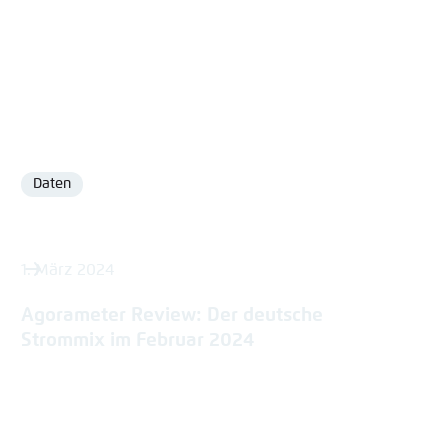
Daten
Format
1. März 2024
Agorameter Review: Der deutsche
Strommix im Februar 2024