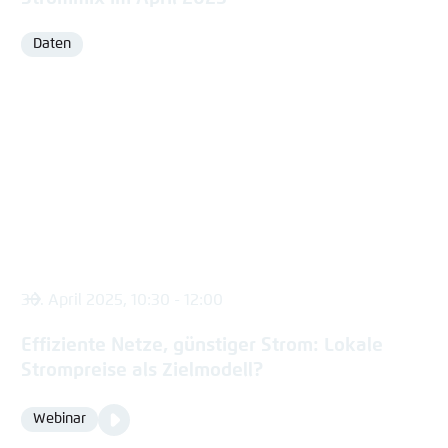
Daten
Format
30. April 2025, 10:30 - 12:00
Effiziente Netze, günstiger Strom: Lokale
Strompreise als Zielmodell?
Video
Webinar
Format
Media