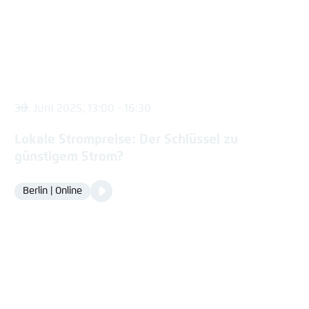
30. Juni 2025, 13:00 - 16:30
Lokale Strompreise: Der Schlüssel zu
günstigem Strom?
Video
Berlin | Online
Location
Media
content