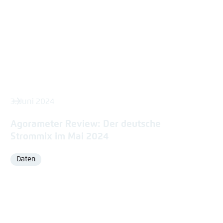
3. Juni 2024
Agorameter Review: Der deutsche
Strommix im Mai 2024
Daten
Format