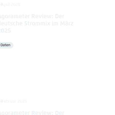
. April 2025
Agorameter Review: Der
deutsche Strommix im März
2025
Daten
Format
. Februar 2025
Agorameter Review: Der