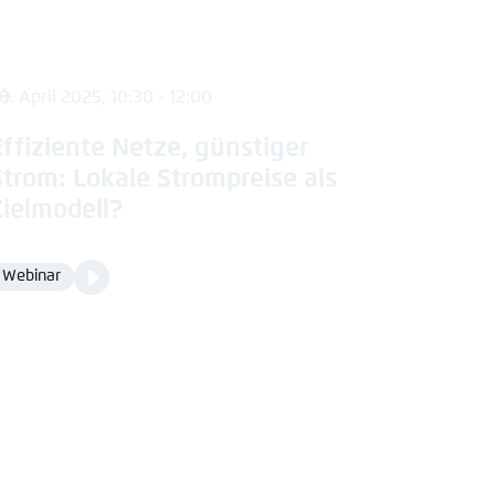
0. April 2025, 10:30 - 12:00
Effiziente Netze, günstiger
Strom: Lokale Strompreise als
Zielmodell?
Video
Webinar
Format
Media
content