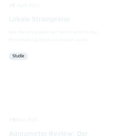
25. April 2025
Lokale Strompreise
Wie die Integration der Netzrealität in den
Strommarkt gelingt und Kosten senkt
Studie
Format
3. März 2025
Agorameter Review: Der