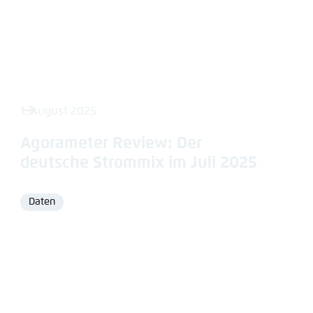
1. August 2025
Agorameter Review: Der
deutsche Strommix im Juli 2025
Daten
Format