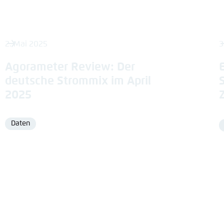
2. Mai 2025
3
Agorameter Review: Der
deutsche Strommix im April
2025
Daten
Format