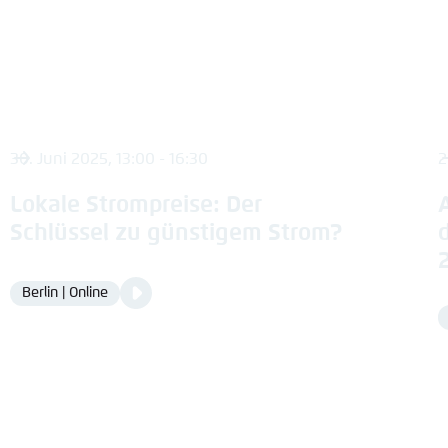
30. Juni 2025, 13:00 - 16:30
2
Lokale Strompreise: Der
Schlüssel zu günstigem Strom?
Video
Berlin | Online
Location
Media
content