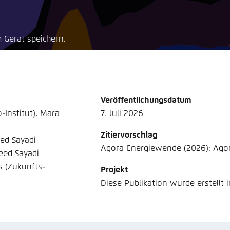
Noch kein Benutzerkonto?
A
tellung für diese Webseite im Browser speichern
Übe
 Gerät speichern.
Veröffentlichungsdatum
-Institut), Mara
7. Juli 2026
Zitiervorschlag
eed Sayadi
Agora Energiewende (2026): Agoram
eed Sayadi
s (Zukunfts-
Projekt
Diese Publikation wurde erstellt