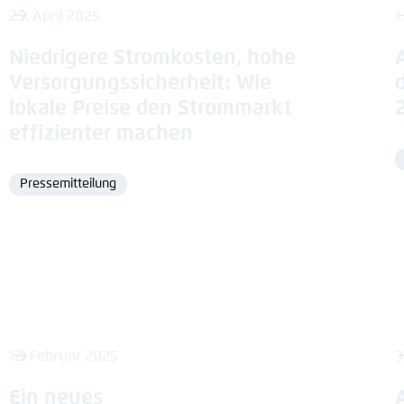
25. April 2025
1
Niedrigere Stromkosten, hohe
Versorgungssicherheit: Wie
lokale Preise den Strommarkt
effizienter machen
Pressemitteilung
Format
12. Februar 2025
3
Ein neues