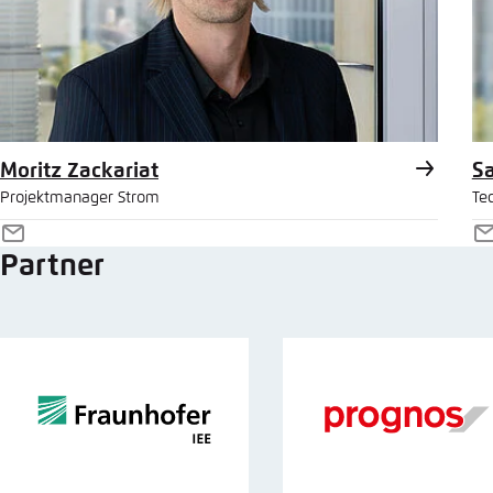
Moritz Zackariat
S
Projektmanager Strom
Tec
E-
E
Partner
Mail
M