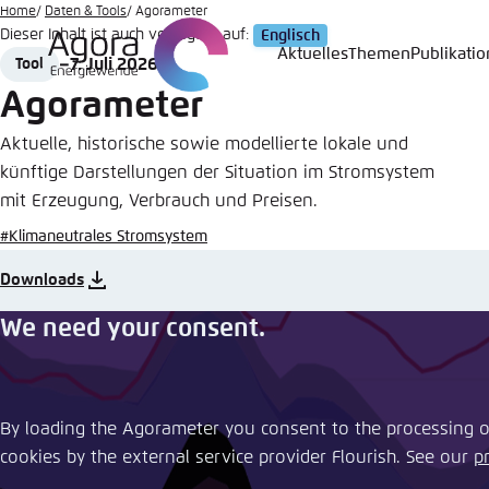
Zum
Home
Daten & Tools
Agorameter
Dieser Inhalt ist auch verfügbar auf:
Englisch
Hauptinhalt
Aktuelles
Themen
Publikati
7. Juli 2026
Tool
Login
Sprache
Agora T
Erschei
gehen
Format
Date
Agorameter
Melden Sie s
Diese Webse
Wählen Sie
Aktuelle, historische sowie modellierte lokale und
möchten.
künftige Darstellungen der Situation im Stromsystem
Englisch
mit Erzeugung, Verbrauch und Preisen.
Benutzern
Close
#Klimaneutrales Stromsystem
Downloads
We need your consent.
Passwort
*
Hell
By loading the Agorameter you consent to the processing of
cookies by the external service provider Flourish. See our ​
p