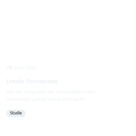
content
25. April 2025
Lokale Strompreise
Wie die Integration der Netzrealität in den
Strommarkt gelingt und Kosten senkt
Studie
Format