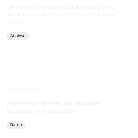
Wie marktliche Anreize und staatliche Absicherung
den Weg in ein klimaneutrales Stromsystem ebnen
können
Analyse
Format
3. Februar 2025
Agorameter Review: Der deutsche
Strommix im Januar 2025
Daten
Format