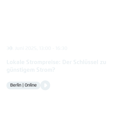
30. Juni 2025, 13:00 - 16:30
Lokale Strompreise: Der Schlüssel zu
günstigem Strom?
Video
Berlin | Online
Location
Media
content