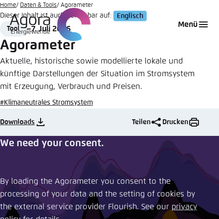
Zum
Home
Daten & Tools
Agorameter
Dieser Inhalt ist auch verfügbar auf:
Englisch
Hauptinhalt
Login
Sprache auswählen
Agora Think Tanks
Erscheinungsbild der Webseite
Menü
7. Juli 2026
Tool
gehen
Format
Date
Melden Sie sich an um ..., ... und ... zu verwalten.
Diese Webseite passt ihr Farbschema basierend
Agorameter
auf Ihren Einstellungen an. Wählen Sie aus,
Englisch
Aktuelle, historische sowie modellierte lokale und
welches Farbschema Sie für diese Webseite
künftige Darstellungen der Situation im Stromsystem
Benutzername
*
verwenden möchten.
mit Erzeugung, Verbrauch und Preisen.
Deutsch
Close
#Klimaneutrales Stromsystem
Hell
Downloads
Teilen
Drucken
Passwort
*
Passwort vergessen?
We need your consent.
Dunkel
By loading the Agorameter you consent to the
Automatisch
Abbrechen
Noch kein Benutzerkonto?
processing of your data and the setting of cookies by
the external service provider Flourish. See our ​
privacy
Anmelden