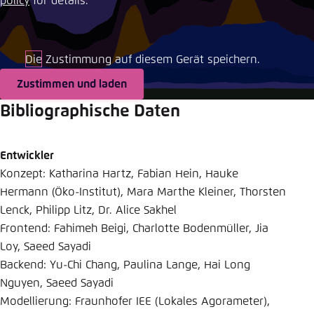
policy
for details.
Einstellung für diese Webseite im Browser
speichern
Die Zustimmung auf diesem Gerät speichern.
Übernehmen
Zustimmen und laden
Bibliographische Daten
Entwickler
Konzept: Katharina Hartz, Fabian Hein, Hauke
Hermann (Öko-Institut), Mara Marthe Kleiner, Thorsten
Lenck, Philipp Litz, Dr. Alice Sakhel
Frontend: Fahimeh Beigi, Charlotte Bodenmüller, Jia
Loy, Saeed Sayadi
Backend: Yu-Chi Chang, Paulina Lange, Hai Long
Nguyen, Saeed Sayadi
Modellierung: Fraunhofer IEE (Lokales Agorameter),