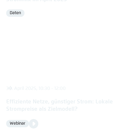
Daten
Format
30. April 2025, 10:30 - 12:00
Effiziente Netze, günstiger Strom: Lokale
Strompreise als Zielmodell?
Video
Webinar
Format
Media