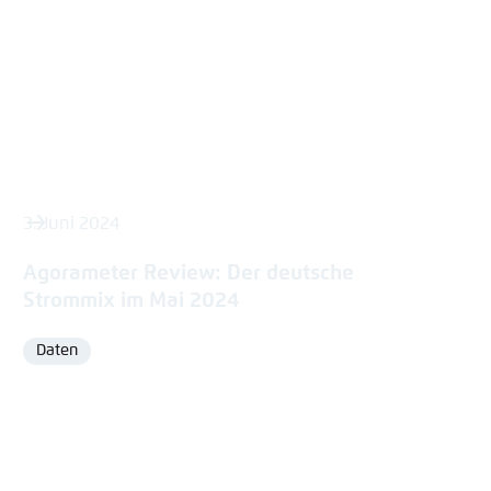
3. Juni 2024
Agorameter Review: Der deutsche
Strommix im Mai 2024
Daten
Format