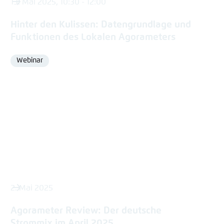
13. Mai 2025, 10:30 - 12:00
Hinter den Kulissen: Datengrundlage und
Funktionen des Lokalen Agorameters
Webinar
Format
2. Mai 2025
Agorameter Review: Der deutsche
Strommix im April 2025