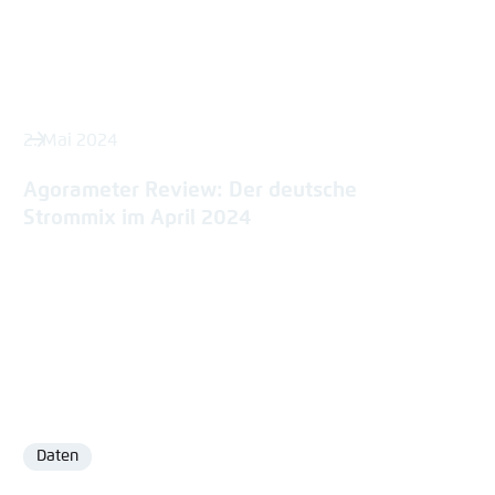
2. Mai 2024
Agorameter Review: Der deutsche
Strommix im April 2024
Daten
Format