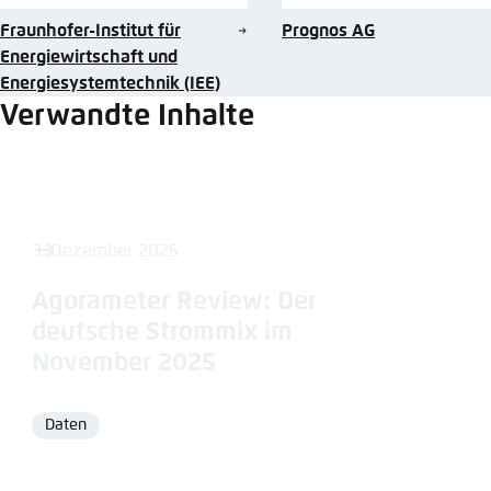
Fraunhofer-Institut für
Prognos AG
Energiewirtschaft und
Energiesystemtechnik (IEE)
Verwandte Inhalte
3. Dezember 2025
Agorameter Review: Der
deutsche Strommix im
November 2025
Daten
Format