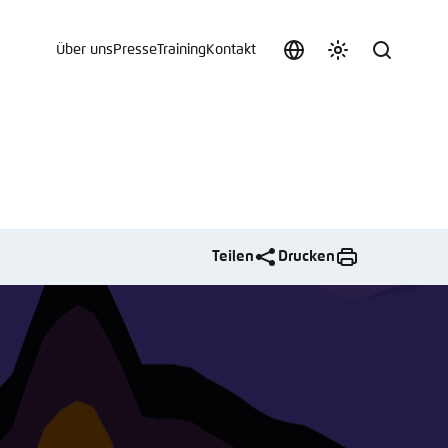
Über uns
Presse
Training
Kontakt
Sprache
Farbschema
Suche
auswählen
anpassen
 an.
n
Teilen
Drucken
t vergessen?
sch