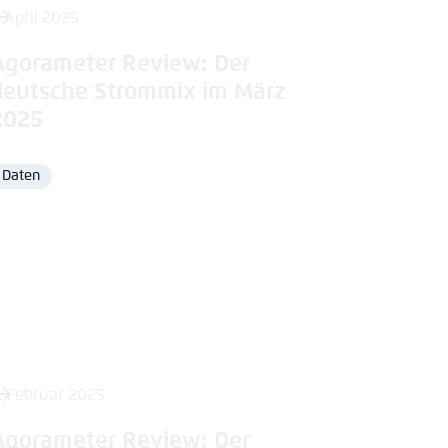
. April 2025
Agorameter Review: Der
deutsche Strommix im März
2025
Daten
Format
. Februar 2025
Agorameter Review: Der