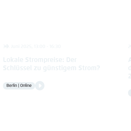
30. Juni 2025, 13:00 - 16:30
2
Lokale Strompreise: Der
Schlüssel zu günstigem Strom?
Video
Berlin | Online
Location
Media
content