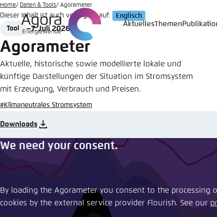
Zum
Home
Daten & Tools
Agorameter
Dieser Inhalt ist auch verfügbar auf:
Englisch
Hauptinhalt
Aktuelles
Themen
Publikati
7. Juli 2026
Tool
Login
Sprache
Agora T
Erschei
gehen
Format
Date
Agorameter
Melden Sie s
Diese Webse
Wählen Sie
Aktuelle, historische sowie modellierte lokale und
möchten.
künftige Darstellungen der Situation im Stromsystem
Englisch
mit Erzeugung, Verbrauch und Preisen.
Benutzern
Close
#Klimaneutrales Stromsystem
Downloads
We need your consent.
Passwort
*
Hell
By loading the Agorameter you consent to the processing of
cookies by the external service provider Flourish. See our ​
p