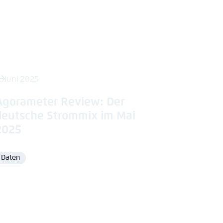
. Juni 2025
Agorameter Review: Der
deutsche Strommix im Mai
2025
Daten
Format