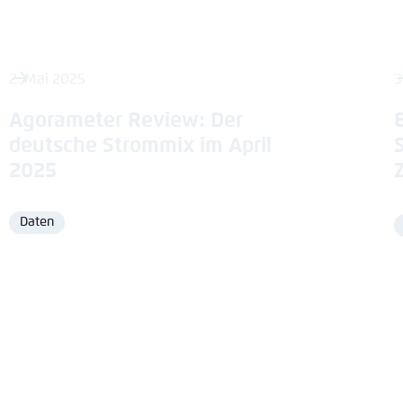
2. Mai 2025
3
Agorameter Review: Der
deutsche Strommix im April
2025
Daten
Format