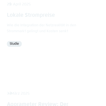
25. April 2025
Lokale Strompreise
Wie die Integration der Netzrealität in den
Strommarkt gelingt und Kosten senkt
Studie
Format
3. März 2025
Agorameter Review: Der