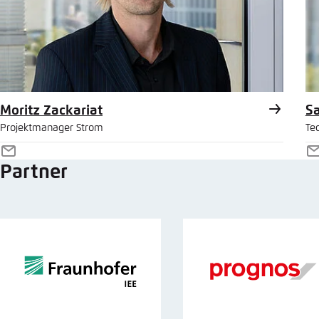
Moritz Zackariat
S
Projektmanager Strom
Tec
E-
E
Partner
Mail
M