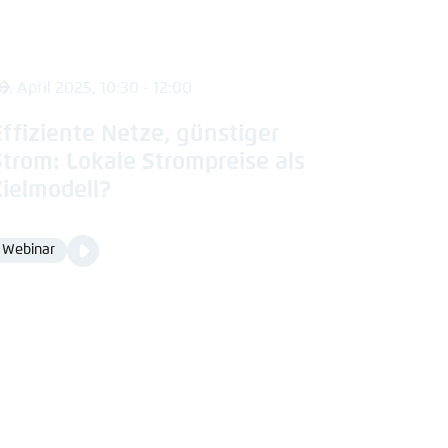
0. April 2025, 10:30 - 12:00
Effiziente Netze, günstiger
Strom: Lokale Strompreise als
Zielmodell?
Video
Webinar
Format
Media
content