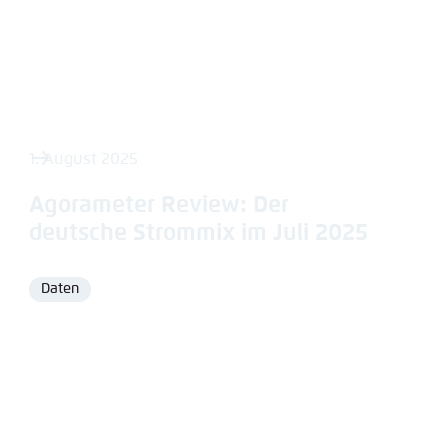
1. August 2025
Agorameter Review: Der
deutsche Strommix im Juli 2025
Daten
Format