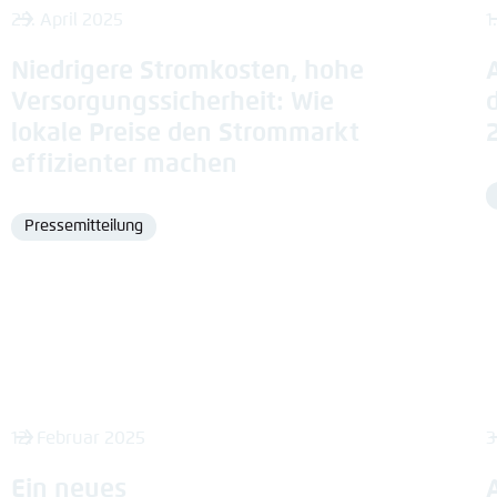
25. April 2025
1
Niedrigere Stromkosten, hohe
Versorgungssicherheit: Wie
lokale Preise den Strommarkt
effizienter machen
Pressemitteilung
Format
12. Februar 2025
3
Ein neues