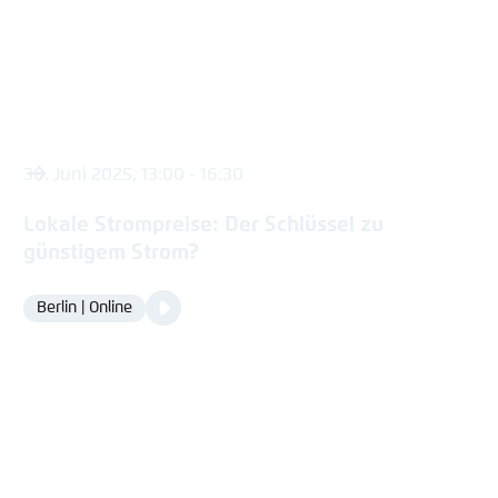
30. Juni 2025, 13:00 - 16:30
Lokale Strompreise: Der Schlüssel zu
günstigem Strom?
Video
Berlin | Online
Location
Media
content