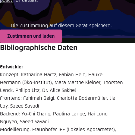
policy
for details.
Einstellung für diese Webseite im Browser
speichern
Die Zustimmung auf diesem Gerät speichern.
Übernehmen
Zustimmen und laden
Bibliographische Daten
Entwickler
Konzept: Katharina Hartz, Fabian Hein, Hauke
Hermann (Öko-Institut), Mara Marthe Kleiner, Thorsten
Lenck, Philipp Litz, Dr. Alice Sakhel
Frontend: Fahimeh Beigi, Charlotte Bodenmüller, Jia
Loy, Saeed Sayadi
Backend: Yu-Chi Chang, Paulina Lange, Hai Long
Nguyen, Saeed Sayadi
Modellierung: Fraunhofer IEE (Lokales Agorameter),