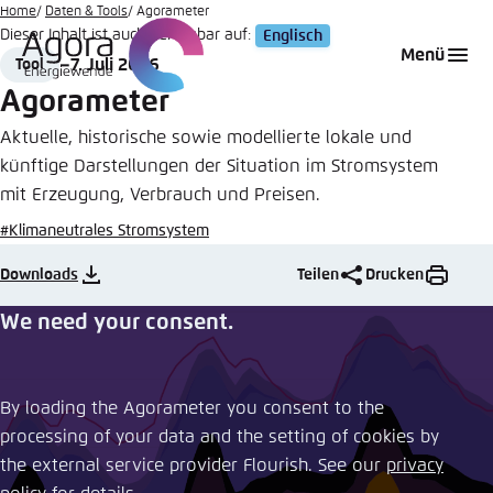
Zum
Home
Daten & Tools
Agorameter
Dieser Inhalt ist auch verfügbar auf:
Englisch
Hauptinhalt
Login
Sprache auswählen
Agora Think Tanks
Erscheinungsbild der Webseite
Menü
7. Juli 2026
Tool
gehen
Format
Date
Melden Sie sich an um ..., ... und ... zu verwalten.
Diese Webseite passt ihr Farbschema basierend
Agorameter
auf Ihren Einstellungen an. Wählen Sie aus,
Englisch
Aktuelle, historische sowie modellierte lokale und
welches Farbschema Sie für diese Webseite
künftige Darstellungen der Situation im Stromsystem
Benutzername
*
verwenden möchten.
mit Erzeugung, Verbrauch und Preisen.
Deutsch
Close
#Klimaneutrales Stromsystem
Hell
Downloads
Teilen
Drucken
Passwort
*
Passwort vergessen?
We need your consent.
Dunkel
By loading the Agorameter you consent to the
Automatisch
Abbrechen
Noch kein Benutzerkonto?
processing of your data and the setting of cookies by
the external service provider Flourish. See our ​
privacy
Anmelden