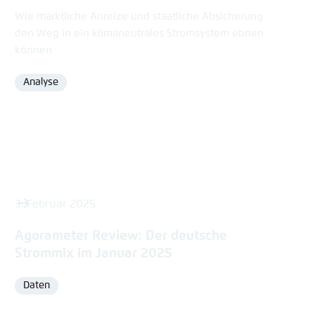
Wie marktliche Anreize und staatliche Absicherung
den Weg in ein klimaneutrales Stromsystem ebnen
können
Analyse
Format
3. Februar 2025
Agorameter Review: Der deutsche
Strommix im Januar 2025
Daten
Format