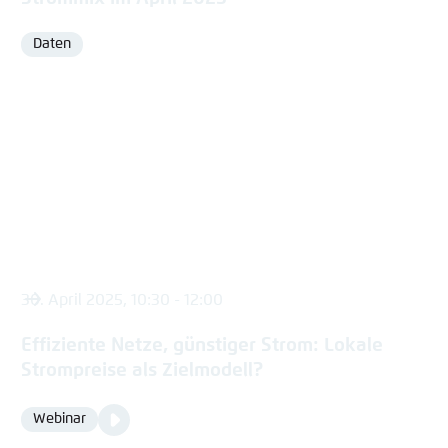
Daten
Format
30. April 2025, 10:30 - 12:00
Effiziente Netze, günstiger Strom: Lokale
Strompreise als Zielmodell?
Video
Webinar
Format
Media