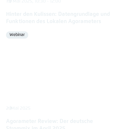
13. Mai 2025, 10:30 - 12:00
Hinter den Kulissen: Datengrundlage und
Funktionen des Lokalen Agorameters
Webinar
Format
2. Mai 2025
Agorameter Review: Der deutsche
Strommix im April 2025