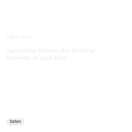
2. Mai 2024
Agorameter Review: Der deutsche
Strommix im April 2024
Daten
Format