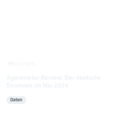
3. Juni 2024
Agorameter Review: Der deutsche
Strommix im Mai 2024
Daten
Format