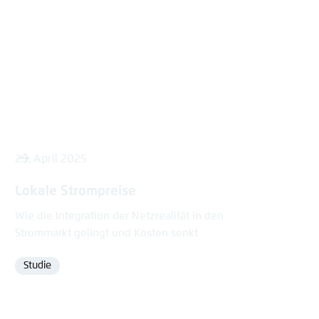
content
25. April 2025
Lokale Strompreise
Wie die Integration der Netzrealität in den
Strommarkt gelingt und Kosten senkt
Studie
Format