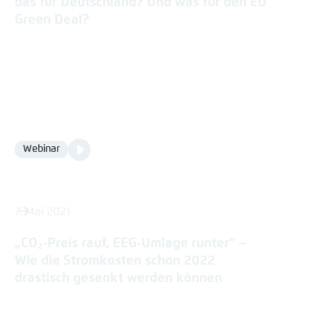
das für Deutschland? Und was für den EU
Green Deal?
Video
Webinar
Format
Media
content
7. Mai 2021
„CO₂-Preis rauf, EEG-Umlage runter“ –
Wie die Stromkosten schon 2022
drastisch gesenkt werden können