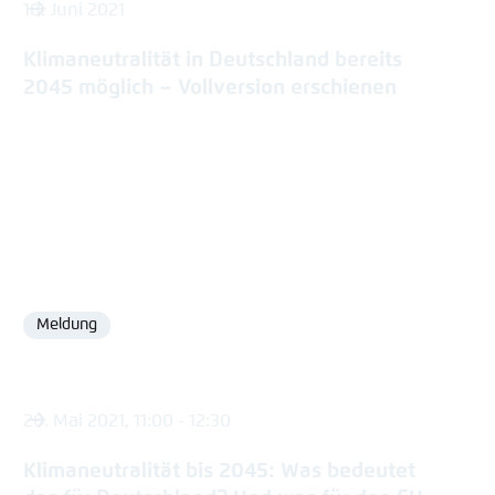
18. Juni 2021
Klimaneutralität in Deutschland bereits
2045 möglich – Vollversion erschienen
Meldung
Format
20. Mai 2021, 11:00 - 12:30
Klimaneutralität bis 2045: Was bedeutet