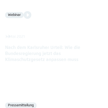
Video
Webinar
Format
Media
content
3. Mai 2021
Nach dem Karlsruher Urteil: Wie die
Bundesregierung jetzt das
Klimaschutzgesetz anpassen muss
Pressemitteilung
Format