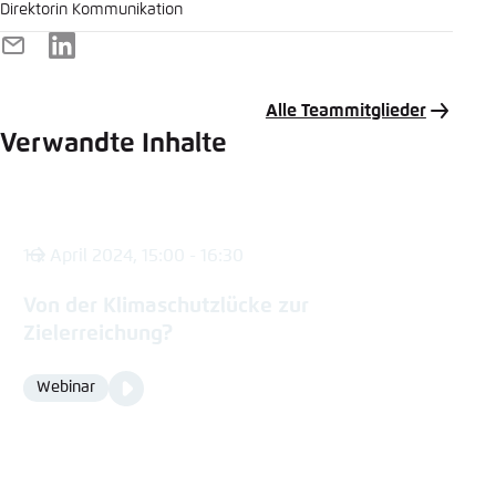
Direktorin Kommunikation
E-
LinkedIn
Mail
Alle Teammitglieder
Verwandte Inhalte
16. April 2024, 15:00 - 16:30
Von der Klimaschutzlücke zur
Zielerreichung?
Video
Webinar
Format
Media
content