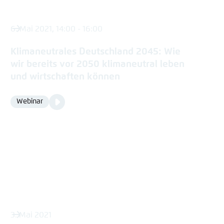
6. Mai 2021, 14:00 - 16:00
Klimaneutrales Deutschland 2045: Wie
wir bereits vor 2050 klimaneutral leben
und wirtschaften können
Video
Webinar
Format
Media
content
3. Mai 2021