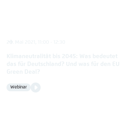
20. Mai 2021, 11:00 - 12:30
Klimaneutralität bis 2045: Was bedeutet
das für Deutschland? Und was für den EU
Green Deal?
Video
Webinar
Format
Media
content