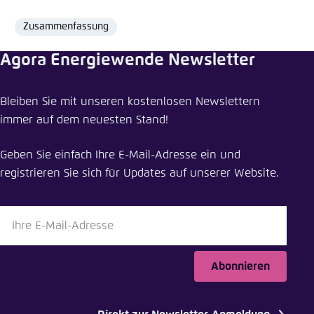
Zusammenfassung
Format
Agora Energiewende Newsletter
Meldung teilen
Bleiben Sie mit unseren kostenlosen Newslettern
„CO₂-Preis rauf, EEG-Umlage runter“ – Wie die
immer auf dem neuesten Stand!
Stromkosten schon 2022 drastisch gesenkt
werden können
Geben Sie einfach Ihre E-Mail-Adresse ein und
Schliessen
registrieren Sie sich für Updates auf unserer Website.
LinkedIn
Bluesky
Abonnieren
In die Zwischenablage kopieren