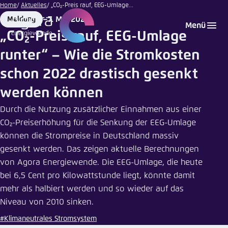
Asobinin
Zum
Home
Aktuelles
„CO₂-Preis rauf, EEG-Umlage...
| iStock
Hauptinhalt
7. Mai 2021
Meldung
Login
Sprache auswählen
Agora Think Tanks
Erscheinungsbild der Webseite
Format
Date
Menü
gehen
„CO₂-Preis rauf, EEG-Umlage
Melden Sie sich an um ..., ... und ... zu verwalten.
Diese Webseite passt ihr Farbschema basierend
runter“ – Wie die Stromkosten
auf Ihren Einstellungen an. Wählen Sie aus,
Englisch
welches Farbschema Sie für diese Webseite
schon 2022 drastisch gesenkt
Benutzername
*
verwenden möchten.
werden können
Deutsch
Close
Durch die Nutzung zusätzlicher Einnahmen aus einer
CO₂-Preiserhöhung für die Senkung der EEG-Umlage
Hell
Passwort
*
Passwort vergessen?
können die Strompreise in Deutschland massiv
gesenkt werden. Das zeigen aktuelle Berechnungen
Dunkel
von Agora Energiewende. Die EEG-Umlage, die heute
bei 6,5 Cent pro Kilowattstunde liegt, könnte damit
mehr als halbiert werden und so wieder auf das
Automatisch
Abbrechen
Noch kein Benutzerkonto?
Niveau von 2010 sinken.
#Klimaneutrales Stromsystem
Anmelden