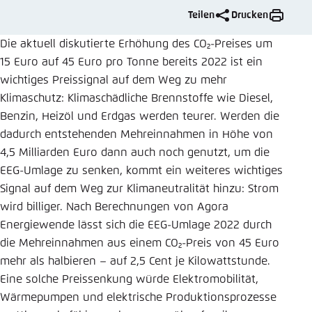
Teilen
Drucken
Einstellung für diese Webseite im Browser
speichern
Die aktuell diskutierte Erhöhung des CO₂-Preises um
Übernehmen
15 Euro auf 45 Euro pro Tonne bereits 2022 ist ein
wichtiges Preissignal auf dem Weg zu mehr
Klimaschutz: Klimaschädliche Brennstoffe wie Diesel,
Benzin, Heizöl und Erdgas werden teurer. Werden die
dadurch entstehenden Mehreinnahmen in Höhe von
4,5 Milliarden Euro dann auch noch genutzt, um die
EEG-Umlage zu senken, kommt ein weiteres wichtiges
Signal auf dem Weg zur Klimaneutralität hinzu: Strom
wird billiger. Nach Berechnungen von Agora
Energiewende lässt sich die EEG-Umlage 2022 durch
die Mehreinnahmen aus einem CO₂-Preis von 45 Euro
mehr als halbieren – auf 2,5 Cent je Kilowattstunde.
Eine solche Preissenkung würde Elektromobilität,
Wärmepumpen und elektrische Produktionsprozesse