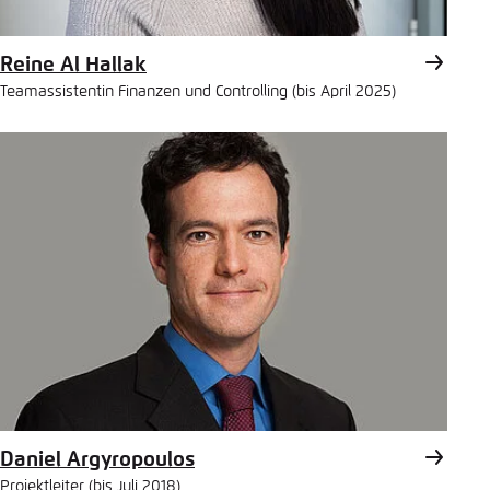
Einstellung für diese Webseite im Browser
In die Zwischenablage kopieren
speichern
Reine Al Hallak
Teamassistentin Finanzen und Controlling (bis April 2025)
Übernehmen
E-Mail
Daniel Argyropoulos
Projektleiter (bis Juli 2018)