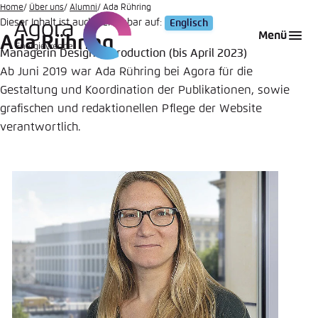
Zum
Home
Über uns
Alumni
Ada Rühring
Dieser Inhalt ist auch verfügbar auf:
Englisch
Hauptinhalt
Login
Sprache auswählen
Agora Think Tanks
Erscheinungsbild der Webseite
Menü
Ada Rühring
gehen
Managerin Design & Production (bis April 2023)
Melden Sie sich an um ..., ... und ... zu verwalten.
Diese Webseite passt ihr Farbschema basierend
Ab Juni 2019 war Ada Rühring bei Agora für die
auf Ihren Einstellungen an. Wählen Sie aus,
Englisch
Gestaltung und Koordination der Publikationen, sowie
welches Farbschema Sie für diese Webseite
Benutzername
*
verwenden möchten.
grafischen und redaktionellen Pflege der Website
verantwortlich.
Deutsch
Close
Hell
Passwort
*
Passwort vergessen?
Dunkel
Automatisch
Abbrechen
Noch kein Benutzerkonto?
Anmelden