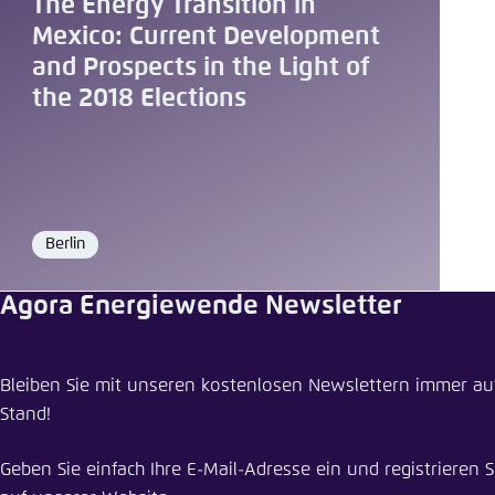
The Energy Transition in
Abbrechen
Eins
Mexico: Current Development
and Prospects in the Light of
the 2018 Elections
Berlin
Ort
Agora Energiewende Newsletter
Bleiben Sie mit unseren kostenlosen Newslettern immer a
Stand!
Geben Sie einfach Ihre E-Mail-Adresse ein und registrieren S