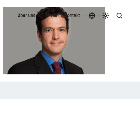
Über uns
Presse
Training
Kontakt
Sprache
Farbschema
Suche
auswählen
anpassen
 an.
n
t vergessen?
sch