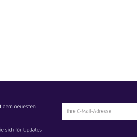
Noch kein Benutzerkonto?
A
tellung für diese Webseite im Browser speichern
Übe
uf dem neuesten
ie sich für Updates