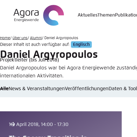
Zum
Hauptinhalt
Aktuelles
Themen
Publikati
Login
Sprache
Agora T
Erschei
gehen
Melden Sie s
Diese Webse
Home
Über uns
Alumni
Daniel Argyropoulos
Wählen Sie
Dieser Inhalt ist auch verfügbar auf:
Englisch
möchten.
Englisch
Daniel Argyropoulos
Benutzern
Projektleiter (bis Juli 2018)
Close
Daniel Argyropoulos war bei Agora Energiewende zuständi
internationalen Aktivitäten.
Alle
News & Veranstaltungen
Veröffentlichungen
Daten & Too
Passwort
*
Hell
16. April 2018, 14:00 - 17:30