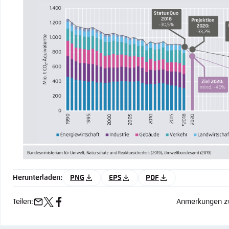
Herunterladen:
PNG
EPS
PDF
Teilen:
Anmerkungen zu
e-
x
facebook
mail