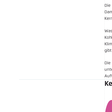
Die
Dam
Ker
Was
Koh
Kli
gib
Die
unt
Auf
Ke