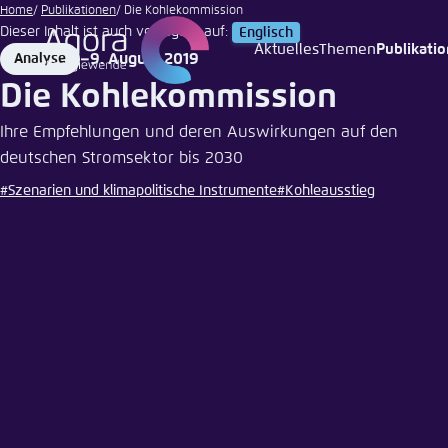
dpa
Zum
Home
Publikationen
Die Kohlekommission
Dieser Inhalt ist auch verfügbar auf:
Englisch
Hauptinhalt
Aktuelles
Themen
Publikati
9. August 2019
Analyse
Login
Sprache
Agora T
Erschei
gehen
Format
Date
Die Kohlekommission
Melden Sie s
Diese Webse
Wählen Sie
Ihre Empfehlungen und deren Auswirkungen auf den
möchten.
deutschen Stromsektor bis 2030
Englisch
#Szenarien und klimapolitische Instrumente
#Kohleausstieg
Benutzern
Close
Passwort
*
Hell