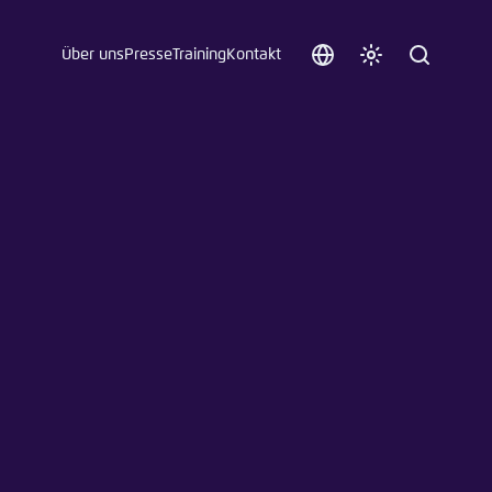
Über uns
Presse
Training
Kontakt
Sprache
Farbschema
Suche
auswählen
anpassen
 an.
n
t vergessen?
sch