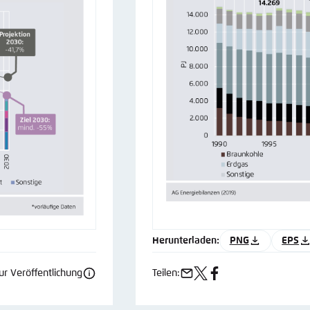
Herunterladen:
PNG
EPS
r Veröffentlichung
Teilen:
e-
x
facebook
mail