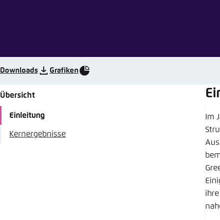
Abbrechen
Eins
Downloads
Grafiken
Ei
Übersicht
Einleitung
Im 
Str
Kernergebnisse
Aus
bem
Gre
Ein
ihr
nah