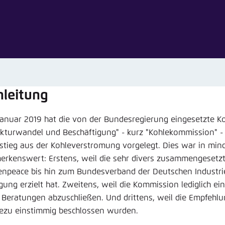
Noch kein Benutzerkonto?
A
tellung für diese Webseite im Browser speichern
Übe
nleitung
Januar 2019 hat die von der Bundesregierung eingesetzte 
ukturwandel und Beschäftigung" - kurz "Kohlekommission" -
stieg aus der Kohleverstromung vorgelegt. Dies war in minde
erkenswert: Erstens, weil die sehr divers zusammengesetz
enpeace bis hin zum Bundesverband der Deutschen Industri
igung erzielt hat. Zweitens, weil die Kommission lediglich ei
e Beratungen abzuschließen. Und drittens, weil die Empfeh
ezu einstimmig beschlossen wurden.