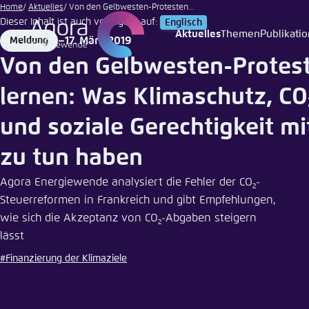
iStock
Zum
Home
Aktuelles
Von den Gelbwesten-Protesten...
Dieser Inhalt ist auch verfügbar auf:
Englisch
Hauptinhalt
Aktuelles
Themen
Publikati
17. März 2019
Meldung
Login
Sprache
Agora T
Erschei
gehen
Format
Date
Von den Gelbwesten-Protes
Melden Sie s
Diese Webse
Wählen Sie
lernen: Was Klimaschutz, CO
möchten.
Englisch
und soziale Gerechtigkeit m
Benutzern
Close
zu tun haben
Agora Energiewende analysiert die Fehler der CO
-
2
Steuerreformen in Frankreich und gibt Empfehlungen,
Passwort
*
wie sich die Akzeptanz von CO
-Abgaben steigern
2
lässt
Hell
#Finanzierung der Klimaziele