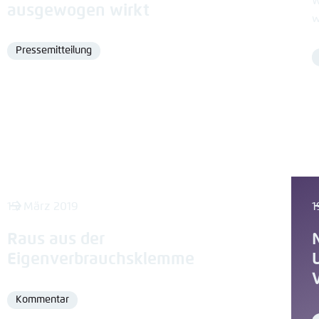
W
ausgewogen wirkt
w
Pressemitteilung
Format
15. März 2019
1
Raus aus der
Eigenverbrauchsklemme
Kommentar
Format