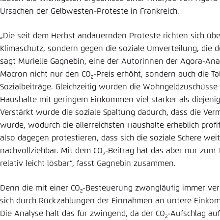
Ursachen der Gelbwesten-Proteste in Frankreich.
„Die seit dem Herbst andauernden Proteste richten sich üb
Klimaschutz, sondern gegen die soziale Umverteilung, die d
sagt Murielle Gagnebin, eine der Autorinnen der Agora-Anal
Macron nicht nur den CO
-Preis erhöht, sondern auch die T
2
Sozialbeiträge. Gleichzeitig wurden die Wohngeldzuschüsse 
Haushalte mit geringem Einkommen viel stärker als diejeni
Verstärkt wurde die soziale Spaltung dadurch, dass die Ve
wurde, wodurch die allerreichsten Haushalte erheblich prof
also dagegen protestieren, dass sich die soziale Schere weit
nachvollziehbar. Mit dem CO
-Beitrag hat das aber nur zum T
2
relativ leicht lösbar“, fasst Gagnebin zusammen.
Denn die mit einer CO
-Besteuerung zwangläufig immer ver
2
sich durch Rückzahlungen der Einnahmen an untere Eink
Die Analyse hält das für zwingend, da der CO
-Aufschlag au
2