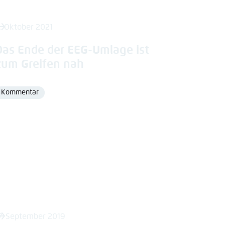
. Oktober 2021
Das Ende der EEG-Umlage ist
zum Greifen nah
Kommentar
Format
7. September 2019