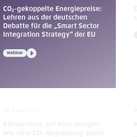
CO₂-gekoppelte Energiepreise:
Lehren aus der deutschen
Debatte für die „Smart Sector
Integration Strategy“ der EU
Video
Webinar
Format
Media
content
23. August 2019
2
Klimaschutz auf Kurs bringen:
Wie eine CO₂-Bepreisung sozial