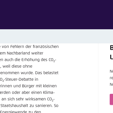
Noch kein Benutzerkonto?
A
tellung für diese Webseite im Browser speichern
Übe
e von Fehlern der französischen
B
erem Nachbarland weiter
en auch die Erhöhung des CO
-
2
, weil diese ohne
N
rgenommen wurde. Das belastet
r
CO
-Steuer-Debatte in
2
N
rinnen und Bürger mit kleinen
erden oder aber einen Klima-
d an sich sehr wirksamen CO
-
2
Staatshaushalt zu sanieren. So
a Energiewende zu den