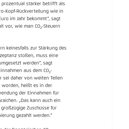
rozentual stärker betrifft als
o-Kopf-Rückverteilung wie in
 Euro im Jahr bekommt“, sagt
mit vor, wie man CO
-Steuern
2
rn keinesfalls zur Stärkung des
kzeptanz stoßen, muss eine
umgesetzt werden“, sagt
er Einnahmen aus dem CO
-
2
r sei daher von weiten Teilen
worden, heißt es in der
rwendung der Einnahmen für
raichen. „Das kann auch ein
 großzügige Zuschüsse für
ierung gezahlt werden.“