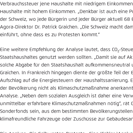
Verbrauchssteuer jene Haushalte mit niedrigem Einkommen p
Haushalte mit hohem Einkommen. „Denkbar ist auch eine Pr
der Schweiz, wo jede Bürgerin und jeder Bürger aktuell 68
Agora-Direktor Dr. Patrick Graichen. „Die Schweiz macht da
einführt, ohne dass es zu Protesten kommt.“
Eine weitere Empfehlung der Analyse lautet, dass CO
-Steue
2
Staatshaushaltes genutzt werden sollten. „Damit sie auf A
solche Abgabe für den Staatshaushalt aufkommensneutral 
Graichen. In Frankreich hingegen diente der größte Teil d
Aufschlag auf die Energiesteuern der Haushaltssanierung. E
der Bevölkerung nicht als Klimaschutzmaßnahme anerkannt 
Analyse. „Neben dem sozialen Ausgleich ist daher eine Ve
unmittelbar erfahrbare Klimaschutzmaßnahmen nötig“, rät G
Sonderfonds sein, aus dem bestimmten Bevölkerungsteilen
klimafreundliche Fahrzeuge oder Zuschüsse zur Gebäudesan