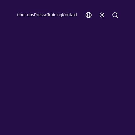
Über uns
Presse
Training
Kontakt
Sprache
Farbschema
Suche
auswählen
anpassen
 an.
n
t vergessen?
sch