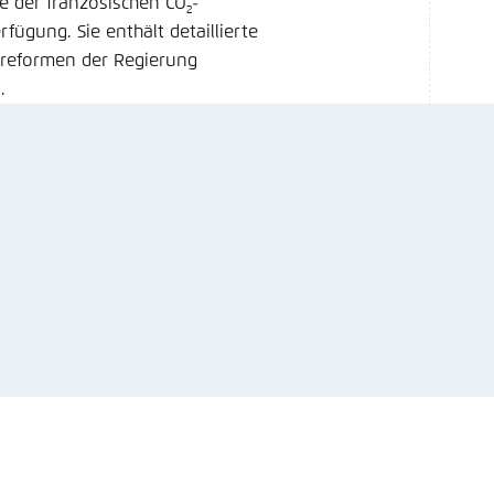
e der französischen CO
-
2
ügung. Sie enthält detaillierte
lreformen der Regierung
.