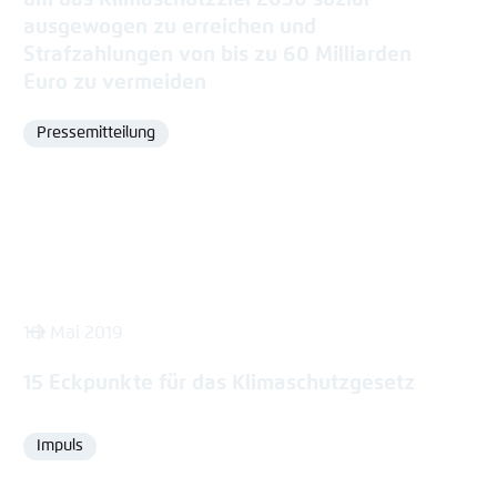
ausgewogen zu erreichen und
Strafzahlungen von bis zu 60 Milliarden
Euro zu vermeiden
Pressemitteilung
Format
10. Mai 2019
15 Eckpunkte für das Klimaschutzgesetz
Impuls
Format