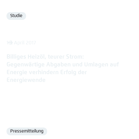
Studie
Format
10. April 2017
Billiges Heizöl, teurer Strom:
Gegenwärtige Abgaben und Umlagen auf
Energie verhindern Erfolg der
Energiewende
Pressemitteilung
Format