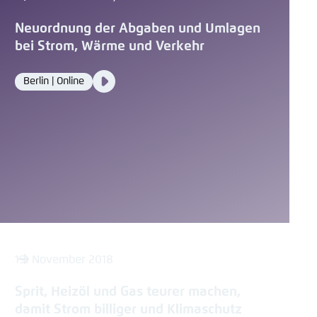
Neuordnung der Abgaben und Umlagen
bei Strom, Wärme und Verkehr
Video
Berlin | Online
Location
Media
content
19. November 2018
Sprit, Heizöl und Gas teurer machen,
damit Strom billiger und Klimaschutz