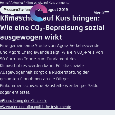
Pavlo
Zum
Home
Aktuelles
Klimaschutz auf Kurs bringen:...
Burdyak
Hauptinhalt
23. August 2019
Pressemitteilung
Login
Sprache auswählen
Agora Think Tanks
Erscheinungsbild der Webseite
| Fotolia
Format
Date
Menü
gehen
Klimaschutz auf Kurs bringen:
Melden Sie sich an um ..., ... und ... zu verwalten.
Diese Webseite passt ihr Farbschema basierend
Wie eine CO₂-Bepreisung sozial
auf Ihren Einstellungen an. Wählen Sie aus,
Englisch
welches Farbschema Sie für diese Webseite
ausgewogen wirkt
Benutzername
*
verwenden möchten.
Eine gemeinsame Studie von Agora Verkehrswende
Deutsch
Close
und Agora Energiewende zeigt, wie ein CO
-Preis von
2
50 Euro pro Tonne zum Fundament des
Hell
Klimaschutzes werden kann. Für die soziale
Passwort
*
Passwort vergessen?
Ausgewogenheit sorgt die Rückerstattung der
gesamten Einnahmen an die Bürger.
Dunkel
Einkommensschwache Haushalte werden per Saldo
sogar entlastet.
Automatisch
Abbrechen
Noch kein Benutzerkonto?
#Finanzierung der Klimaziele
#Szenarien und klimapolitische Instrumente
Anmelden