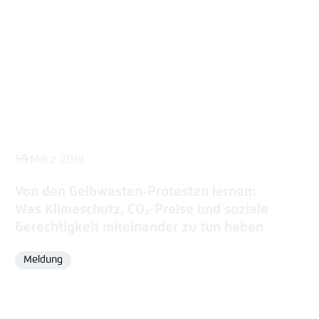
17. März 2019
Von den Gelbwesten-Protesten lernen:
Was Klimaschutz, CO₂-Preise und soziale
Gerechtigkeit miteinander zu tun haben
Meldung
Format