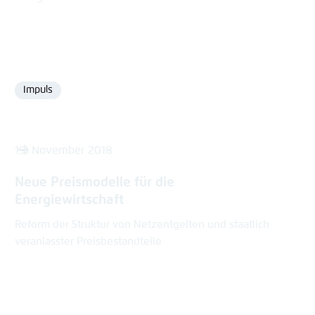
Impuls
Format
19. November 2018
Neue Preismodelle für die
Energiewirtschaft
Reform der Struktur von Netzentgelten und staatlich
veranlasster Preisbestandteile