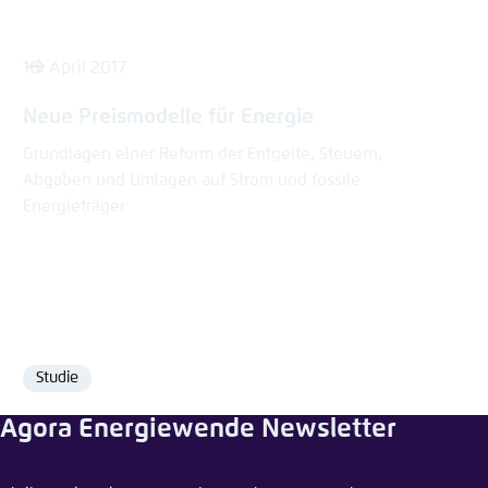
10. April 2017
Neue Preismodelle für Energie
Grundlagen einer Reform der Entgelte, Steuern,
Abgaben und Umlagen auf Strom und fossile
Energieträger
Studie
Format
Agora Energiewende Newsletter
Pressemitteilung teilen