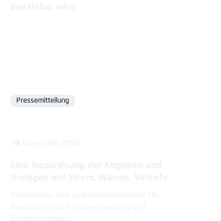
bezahlbar wird
Pressemitteilung
Format
19. November 2018
Eine Neuordnung der Abgaben und
Umlagen auf Strom, Wärme, Verkehr
Optionen für eine aufkommensneutrale CO₂-
Bepreisung von Energieerzeugung und
Energieverbrauch.