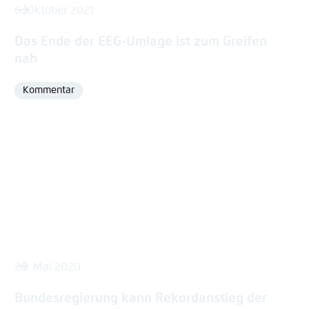
6. Oktober 2021
Das Ende der EEG-Umlage ist zum Greifen
nah
Kommentar
Format
26. Mai 2020
Bundesregierung kann Rekordanstieg der