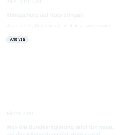
21. August 2019
Klimaschutz auf Kurs bringen
Wie eine CO₂-Bepreisung sozial ausgewogen wirkt
Analyse
Format
13. Mai 2019
Was die Bundesregierung jetzt tun muss,
um das Klimaschutzziel 2030 sozial