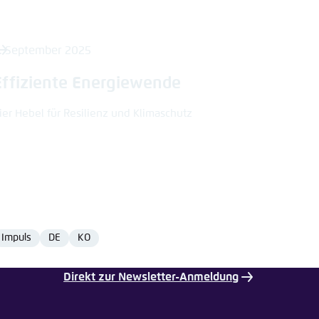
. September 2025
Effiziente Energiewende
ier Hebel für Resilienz und Klimaschutz
Impuls
DE
KO
Format
Language
Language
Direkt zur Newsletter-Anmeldung