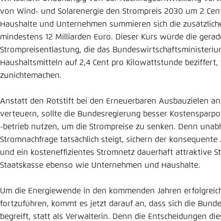
von Wind- und Solarenergie den Strompreis 2030 um 2 Cent
Haushalte und Unternehmen summieren sich die zusätzlich
mindestens 12 Milliarden Euro. Dieser Kurs würde die gera
Strompreisentlastung, die das Bundeswirtschaftsministeriu
Haushaltsmitteln auf 2,4 Cent pro Kilowattstunde beziffert, 
zunichtemachen.
Anstatt den Rotstift bei den Erneuerbaren Ausbauzielen a
verteuern, sollte die Bundesregierung besser Kostensparp
-betrieb nutzen, um die Strompreise zu senken. Denn unabh
Stromnachfrage tatsächlich steigt, sichern der konsequent
und ein kosteneffizientes Stromnetz dauerhaft attraktive St
Staatskasse ebenso wie Unternehmen und Haushalte.
Um die Energiewende in den kommenden Jahren erfolgreich
fortzuführen, kommt es jetzt darauf an, dass sich die Bunde
begreift, statt als Verwalterin. Denn die Entscheidungen die