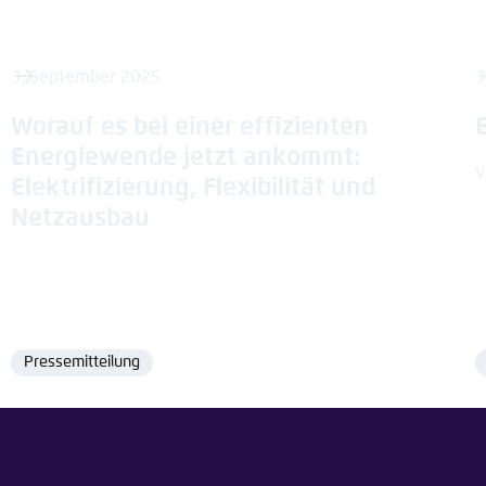
3. September 2025
3
Worauf es bei einer effizienten
Energiewende jetzt ankommt:
V
Elektrifizierung, Flexibilität und
Netzausbau
Pressemitteilung
Format
tteilung teilen