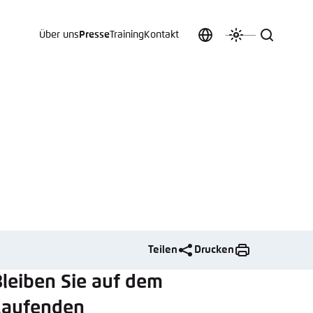
Über uns
Presse
Training
Kontakt
Sprache
Farbschema
Suche
auswählen
anpassen
 an.
n
t vergessen?
Teilen
Drucken
sch
leiben Sie auf dem
Laufenden