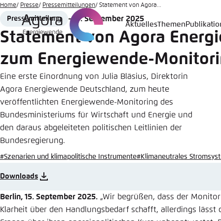
Zum
Home
Presse
Pressemitteilungen
Statement von Agora...
Hauptinhalt
15. September 2025
Pressemitteilung
Format
Date
Aktuelles
Themen
Publikati
Login
Sprache
Agora T
Erschei
gehen
Statement von Agora Energ
Melden Sie s
Diese Webse
zum Energiewende-Monitor
Wählen Sie
möchten.
Eine erste Einordnung von Julia Bläsius, Direktorin
Englisch
Agora Energiewende Deutschland, zum heute
Benutzern
Close
veröffentlichten Energiewende-Monitoring des
Bundesministeriums für Wirtschaft und Energie und
den daraus abgeleiteten politischen Leitlinien der
Bundesregierung.
Passwort
*
#Szenarien und klimapolitische Instrumente
#Klimaneutrales Stromsys
Downloads
Hell
Berlin, 15. September 2025.
„Wir begrüßen, dass der Monitor
Klarheit über den Handlungsbedarf schafft, allerdings lässt