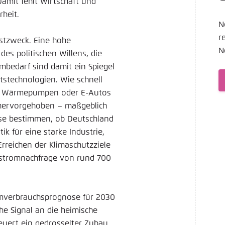
amit fehlt Wirtschaft und
Noch kein Benutzerkonto?
A
tellung für diese Webseite im Browser speichern
Übe
rheit.
N
r
bstzweck. Eine hohe
N
des politischen Willens, die
mbedarf sind damit ein Spiegel
tstechnologien. Wie schnell
ure, Wärmepumpen oder E-Autos
 hervorgehoben – maßgeblich
ese bestimmen, ob Deutschland
k für eine starke Industrie,
reichen der Klimaschutzziele
ostromnachfrage von rund 700
omverbrauchsprognose für 2030
che Signal an die heimische
euert ein gedrosselter Zubau