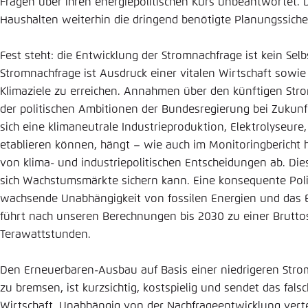
Fragen über ihren energiepolitischen Kurs unbeantwortet. D
Abbrechen
Eins
Haushalten weiterhin die dringend benötigte Planungssiche
Fest steht: die Entwicklung der Stromnachfrage ist kein Sel
Stromnachfrage ist Ausdruck einer vitalen Wirtschaft sowie 
Klimaziele zu erreichen. Annahmen über den künftigen Stro
der politischen Ambitionen der Bundesregierung bei Zukunf
sich eine klimaneutrale Industrieproduktion, Elektrolyse
etablieren können, hängt – wie auch im Monitoringbericht
von klima- und industriepolitischen Entscheidungen ab. Di
sich Wachstumsmärkte sichern kann. Eine konsequente Politi
wachsende Unabhängigkeit von fossilen Energien und das Er
führt nach unseren Berechnungen bis 2030 zu einer Brutt
Terawattstunden.
Den Erneuerbaren-Ausbau auf Basis einer niedrigeren Str
zu bremsen, ist kurzsichtig, kostspielig und sendet das fals
Wirtschaft. Unabhängig von der Nachfrageentwicklung vert