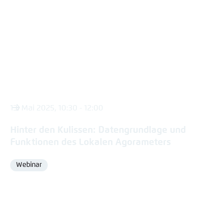
content
13. Mai 2025, 10:30 - 12:00
Hinter den Kulissen: Datengrundlage und
Funktionen des Lokalen Agorameters
Webinar
Format