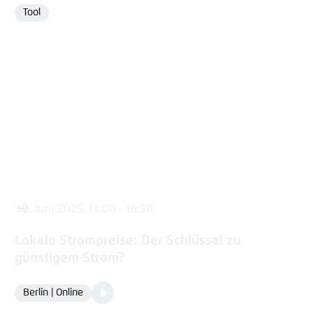
Tool
Format
30. Juni 2025, 13:00 - 16:30
Lokale Strompreise: Der Schlüssel zu
günstigem Strom?
Video
Berlin | Online
Location
Media