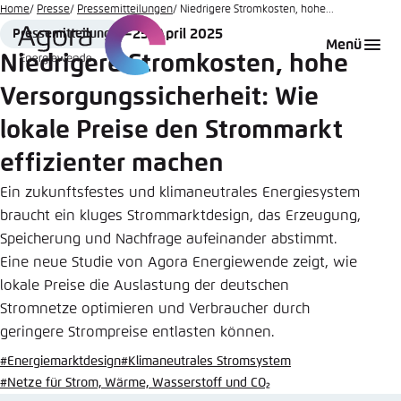
Zum
Home
Presse
Pressemitteilungen
Niedrigere Stromkosten, hohe...
Hauptinhalt
25. April 2025
Pressemitteilung
Login
Sprache auswählen
Agora Think Tanks
Erscheinungsbild der Webseite
Format
Date
Menü
gehen
Niedrigere Stromkosten, hohe
Melden Sie sich an um ..., ... und ... zu verwalten.
Diese Webseite passt ihr Farbschema basierend
Versorgungssicherheit: Wie
auf Ihren Einstellungen an. Wählen Sie aus,
Englisch
welches Farbschema Sie für diese Webseite
lokale Preise den Strommarkt
Benutzername
*
verwenden möchten.
effizienter machen
Deutsch
Close
Ein zukunftsfestes und klimaneutrales Energiesystem
braucht ein kluges Strommarktdesign, das Erzeugung,
Hell
Passwort
*
Passwort vergessen?
Speicherung und Nachfrage aufeinander abstimmt.
Eine neue Studie von Agora Energiewende zeigt, wie
Dunkel
lokale Preise die Auslastung der deutschen
Stromnetze optimieren und Verbraucher durch
geringere Strompreise entlasten können.
Automatisch
Abbrechen
Noch kein Benutzerkonto?
#Energiemarktdesign
#Klimaneutrales Stromsystem
#Netze für Strom, Wärme, Wasserstoff und CO₂
Anmelden