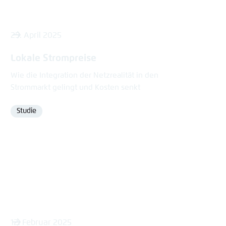
25. April 2025
Lokale Strompreise
Wie die Integration der Netzrealität in den
Strommarkt gelingt und Kosten senkt
Studie
Format
12. Februar 2025