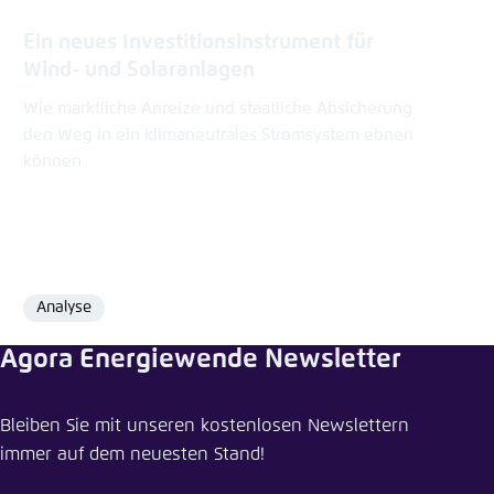
Ein neues Investitionsinstrument für
Wind- und Solaranlagen
Wie marktliche Anreize und staatliche Absicherung
den Weg in ein klimaneutrales Stromsystem ebnen
können
Analyse
Format
Agora Energiewende Newsletter
Pressemitteilung teilen
Bleiben Sie mit unseren kostenlosen Newslettern
Niedrigere Stromkosten, hohe
immer auf dem neuesten Stand!
Versorgungssicherheit: Wie lokale Preise den
Strommarkt effizienter machen