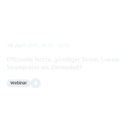
30. April 2025, 10:30 - 12:00
Effiziente Netze, günstiger Strom: Lokale
Strompreise als Zielmodell?
Video
Webinar
Format
Media
content