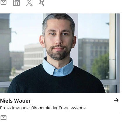
E-
LinkedIn
X
Xing
Mail
Niels Wauer
Projektmanager Ökonomie der Energiewende
E-
Mail