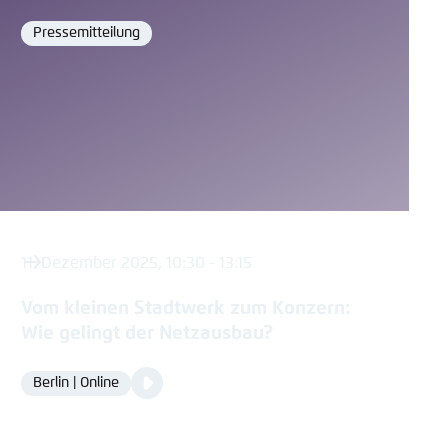
Pressemitteilung
Format
11. Dezember 2025, 10:30 - 13:15
Vom kleinen Stadtwerk zum Konzern:
Wie gelingt der Netzausbau?
Video
Berlin | Online
Location
Media
content