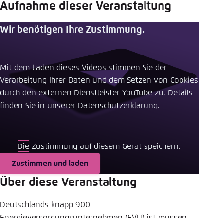
Aufnahme dieser Veranstaltung
Einstellung für diese Webseite im Browser
speichern
Wir benötigen Ihre Zustimmung.
Übernehmen
Mit dem Laden dieses Videos stimmen Sie der
Verarbeitung Ihrer Daten und dem Setzen von Cookies
durch den externen Dienstleister YouTube zu. Details
finden Sie in unserer ​
Datenschutzerklärung
.
Die Zustimmung auf diesem Gerät speichern.
Zustimmen und laden
Über diese Veranstaltung
Deutschlands knapp 900
Energieversorgungsunternehmen (EVU) ist müssen