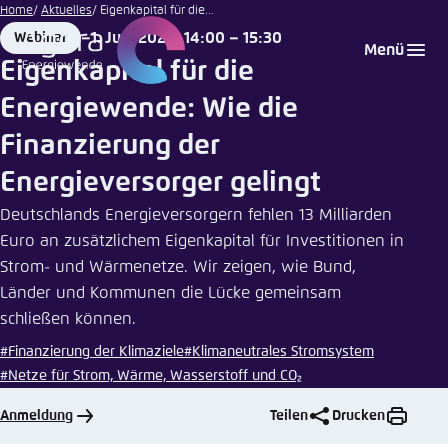
Susanne
Zum
Home
Aktuelles
Eigenkapital für die...
Liebsch
Hauptinhalt
1. Juni 2026, 14:00 – 15:30
Webinar
Login
Sprache auswählen
Agora Think Tanks
Erscheinungsbild der Webseite
Format
Date
Menü
gehen
Eigenkapital für die
Melden Sie sich an um ..., ... und ... zu verwalten.
Diese Webseite passt ihr Farbschema basierend
Energiewende: Wie die
auf Ihren Einstellungen an. Wählen Sie aus,
Englisch
welches Farbschema Sie für diese Webseite
Finanzierung der
Benutzername
*
verwenden möchten.
Energieversorger gelingt
Deutsch
Close
Deutschlands Energieversorgern fehlen 13 Milliarden
Euro an zusätzlichem Eigenkapital für Investitionen in
Hell
Passwort
*
Passwort vergessen?
Strom- und Wärmenetze. Wir zeigen, wie Bund,
Länder und Kommunen die Lücke gemeinsam
Dunkel
schließen können.
#Finanzierung der Klimaziele
#Klimaneutrales Stromsystem
#Netze für Strom, Wärme, Wasserstoff und CO₂
Automatisch
Abbrechen
Noch kein Benutzerkonto?
Anmeldung
Teilen
Drucken
Anmelden