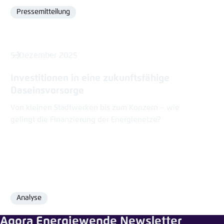
Pressemitteilung
Format
5. Dezember 2025
Investitionen in eine zukunftsfähige
Daseins­vorsorge
Von kleinen Stadtwerken bis zum Konzern – wie
gelingt die Finanzierung der Energienetze?
Analyse
Format
Agora Energiewende Newsletter