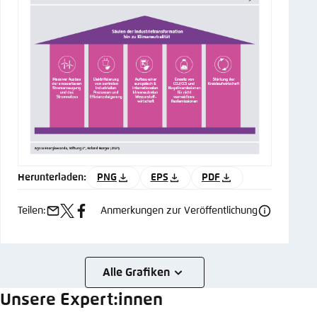
Herunterladen:
PNG
EPS
PDF
Teilen:
Anmerkungen zur Veröffentlichung
e-
x
facebook
mail
Alle Grafiken
Unsere Expert:innen