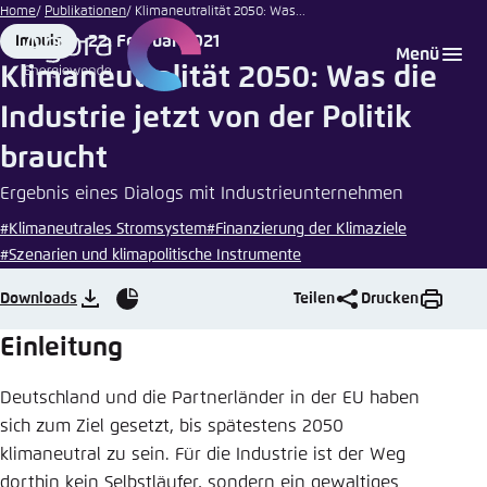
Ryan
Zum
Home
Publikationen
Klimaneutralität 2050: Was...
McVay
Hauptinhalt
22. Februar 2021
Impuls
Login
Sprache auswählen
Agora Think Tanks
Erscheinungsbild der Webseite
|
Format
Date
Menü
gehen
iStock
Klimaneutralität 2050: Was die
Melden Sie sich an um ..., ... und ... zu verwalten.
Diese Webseite passt ihr Farbschema basierend
Industrie jetzt von der Politik
auf Ihren Einstellungen an. Wählen Sie aus,
Englisch
welches Farbschema Sie für diese Webseite
braucht
Benutzername
*
verwenden möchten.
Ergebnis eines Dialogs mit Industrieunternehmen
Deutsch
Close
#Klimaneutrales Stromsystem
#Finanzierung der Klimaziele
#Szenarien und klimapolitische Instrumente
Hell
Passwort
*
Passwort vergessen?
Downloads
Teilen
Drucken
Grafiken
Dunkel
Einleitung
Deutschland und die Partnerländer in der EU haben
Automatisch
Abbrechen
Noch kein Benutzerkonto?
sich zum Ziel gesetzt, bis spätestens 2050
klimaneutral zu sein. Für die Industrie ist der Weg
Anmelden
dorthin kein Selbstläufer, sondern ein gewaltiges