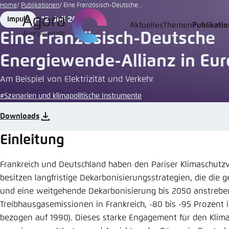
Zum
Home
Publikationen
Eine Französisch-Deutsche...
Hauptinhalt
12. Juli 2017
Impuls
Format
Date
Aktuelles
Themen
Publikati
Login
Sprache
Agora T
Erschei
gehen
Eine Französisch-Deutsche
Melden Sie s
Diese Webse
Energiewende-Allianz in Eu
Wählen Sie
möchten.
Am Beispiel von Elektrizität und Verkehr
Englisch
#Szenarien und klimapolitische Instrumente
Benutzern
Close
Downloads
Einleitung
Passwort
*
Frankreich und Deutschland haben den Pariser Klimaschutzver
besitzen langfristige Dekarbonisierungsstrategien, die die
Hell
und eine weitgehende Dekarbonisierung bis 2050 anstreben
Treibhausgasemissionen in Frankreich, -80 bis -95 Prozent i
bezogen auf 1990). Dieses starke Engagement für den Klima