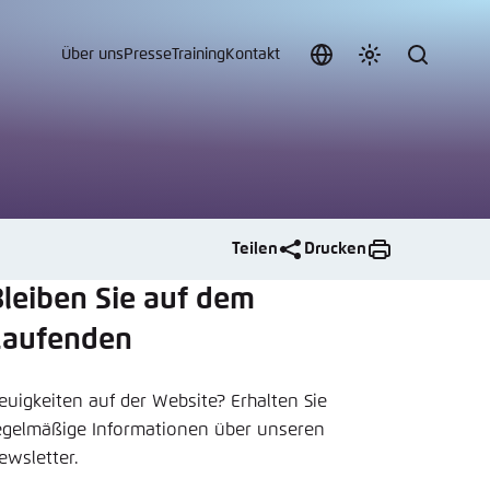
Über uns
Presse
Training
Kontakt
Sprache
Farbschema
Suche
auswählen
anpassen
 an.
n
Teilen
Drucken
leiben Sie auf dem
t vergessen?
Laufenden
sch
euigkeiten auf der Website? Erhalten Sie
egelmäßige Informationen über unseren
ewsletter.