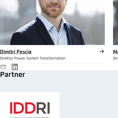
Dimitri Pescia
Ma
Direktor Power System Transformation
Di
E-
LinkedIn
Partner
Mail