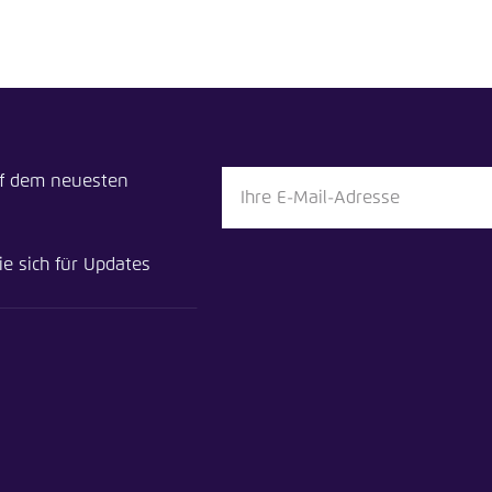
ion teilen
uf dem neuesten
ösisch-Deutsche Energiewende-Allianz in Europa
en
ie sich für Updates
n
Bluesky
Zwischenablage
E-Mail
n