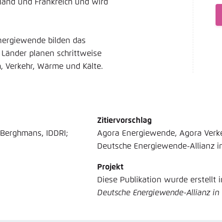
and und Frankreich und wird
Noch kein Benutzerkonto?
A
tellung für diese Webseite im Browser speichern
Übe
Energiewende bilden das
 Länder planen schrittweise
, Verkehr, Wärme und Kälte.
Zitiervorschlag
 Berghmans, IDDRI;
Agora Energiewende, Agora Verke
Deutsche Energiewende-Allianz i
Projekt
Diese Publikation wurde erstellt
Deutsche Energiewende-Allianz in