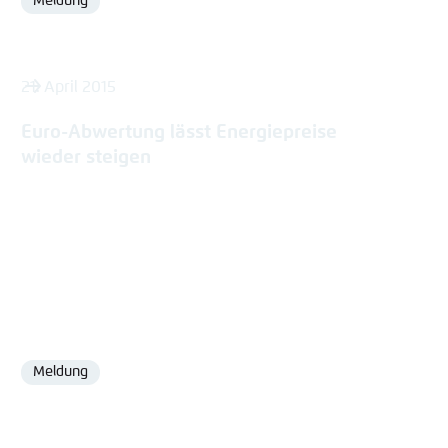
Meldung
Format
21. April 2015
Euro-Abwertung lässt Energiepreise
wieder steigen
Meldung
Format