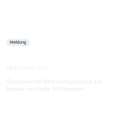
Meldung
Format
15. Dezember 2014
Ölpreisverfall lässt Energiepreise auf
Niveau von Ende 2011 purzeln