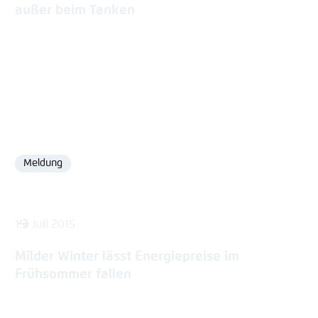
außer beim Tanken
Meldung
Format
15. Juli 2015
Milder Winter lässt Energiepreise im
Frühsommer fallen