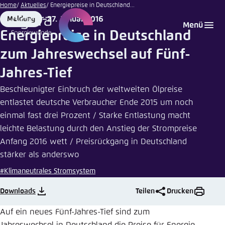
Illustration
Zum
Home
Aktuelles
Energiepreise in Deutschland...
von Agora
Hauptinhalt
27. Januar 2016
Meldung
Login
Sprache auswählen
Agora Think Tanks
Erscheinungsbild der Webseite
Energiewende
Format
Date
Menü
gehen
Energiepreise in Deutschland
Melden Sie sich an um ..., ... und ... zu verwalten.
Diese Webseite passt ihr Farbschema basierend
zum Jahreswechsel auf Fünf-
auf Ihren Einstellungen an. Wählen Sie aus,
Englisch
welches Farbschema Sie für diese Webseite
Jahres-Tief
Benutzername
*
verwenden möchten.
Beschleunigter Einbruch der weltweiten Ölpreise
Deutsch
Close
entlastet deutsche Verbraucher Ende 2015 um noch
einmal fast drei Prozent / Starke Entlastung macht
Hell
leichte Belastung durch den Anstieg der Strompreise
Passwort
*
Passwort vergessen?
Anfang 2016 wett / Preisrückgang in Deutschland
stärker als anderswo
Dunkel
#Klimaneutrales Stromsystem
Downloads
Teilen
Drucken
Automatisch
Abbrechen
Noch kein Benutzerkonto?
Auf ein neues Fünf-Jahres-Tief sind zum
Anmelden