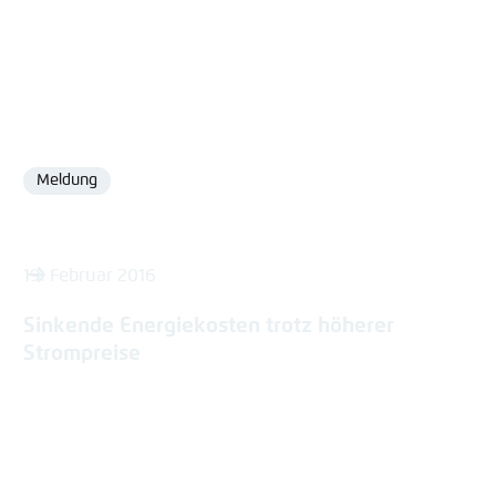
Meldung
Format
19. Februar 2016
Sinkende Energiekosten trotz höherer
Strompreise