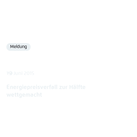
Meldung
Format
15. Juni 2015
Energiepreisverfall zur Hälfte
wettgemacht