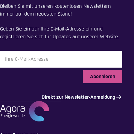
Bleiben Sie mit unseren kostenlosen Newslettern
Energiepreise in Deutschland zum Jahreswechsel
immer auf dem neuesten Stand!
auf Fünf-Jahres-Tief
Geben Sie einfach Ihre E-Mail-Adresse ein und
Schliessen
registrieren Sie sich für Updates auf unserer Website.
LinkedIn
Bluesky
Abonnieren
In die Zwischenablage kopieren
Direkt zur Newsletter-Anmeldung
E-Mail