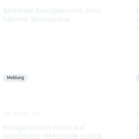
Sinkende Energiekosten trotz
höherer Strompreise
Meldung
Format
28. Oktober 2015
1
Energiekosten fallen auf
langjährige Tiefstände zurück