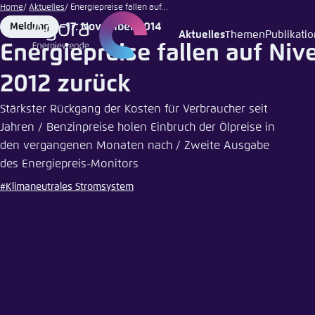
Illustration
Zum
Home
Aktuelles
Energiepreise fallen auf...
von Agora
Hauptinhalt
17. November 2014
Meldung
Energiewende
Format
Date
Aktuelles
Themen
Publikati
Login
Sprache
Agora T
Erschei
gehen
Energiepreise fallen auf Niv
Melden Sie s
Diese Webse
2012 zurück
Wählen Sie
möchten.
Stärkster Rückgang der Kosten für Verbraucher seit
Englisch
Jahren / Benzinpreise holen Einbruch der Ölpreise in
Benutzern
Close
den vergangenen Monaten nach / Zweite Ausgabe
des Energiepreis-Monitors
#Klimaneutrales Stromsystem
Passwort
*
Hell