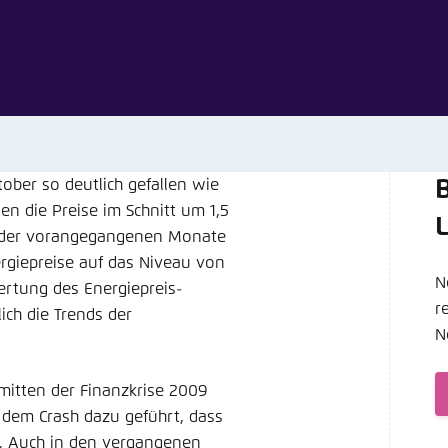
Noch kein Benutzerkonto?
A
tellung für diese Webseite im Browser speichern
Übe
ober so deutlich gefallen wie
B
n die Preise im Schnitt um 1,5
en der vorangegangenen Monate
rgiepreise auf das Niveau von
N
ertung des Energiepreis-
r
ch die Trends der
N
mitten der Finanzkrise 2009
 dem Crash dazu geführt, dass
n. Auch in den vergangenen