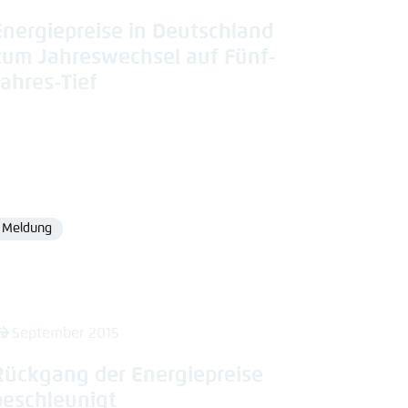
Energiepreise in Deutschland
zum Jahreswechsel auf Fünf-
Jahres-Tief
Meldung
Format
5. September 2015
Rückgang der Energiepreise
beschleunigt