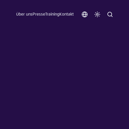
Über uns
Presse
Training
Kontakt
Sprache
Farbschema
Suche
auswählen
anpassen
 an.
n
t vergessen?
sch