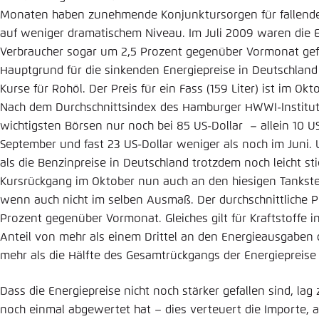
Monaten haben zunehmende Konjunktursorgen für fallende Ö
auf weniger dramatischem Niveau. Im Juli 2009 waren die E
Verbraucher sogar um 2,5 Prozent gegenüber Vormonat gefa
Hauptgrund für die sinkenden Energiepreise in Deutschland 
Kurse für Rohöl. Der Preis für ein Fass (159 Liter) ist im Ok
Nach dem Durchschnittsindex des Hamburger HWWI-Institut
wichtigsten Börsen nur noch bei 85 US-Dollar – allein 10 U
September und fast 23 US-Dollar weniger als noch im Juni. 
als die Benzinpreise in Deutschland trotzdem noch leicht sti
Kursrückgang im Oktober nun auch an den hiesigen Tankst
wenn auch nicht im selben Ausmaß. Der durchschnittliche Pr
Prozent gegenüber Vormonat. Gleiches gilt für Kraftstoffe i
Anteil von mehr als einem Drittel an den Energieausgaben 
mehr als die Hälfte des Gesamtrückgangs der Energiepreise 
Dass die Energiepreise nicht noch stärker gefallen sind, la
noch einmal abgewertet hat – dies verteuert die Importe,