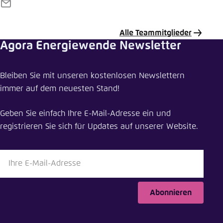
E-
Mail
Alle Teammitglieder
Agora Energiewende Newsletter
Veranstaltung teilen
Bleiben Sie mit unseren kostenlosen Newslettern
Die Finanzierung der kommunalen
immer auf dem neuesten Stand!
Wärmewende erleichtern
Geben Sie einfach Ihre E-Mail-Adresse ein und
Schliessen
registrieren Sie sich für Updates auf unserer Website.
LinkedIn
Bluesky
Abonnieren
In die Zwischenablage kopieren