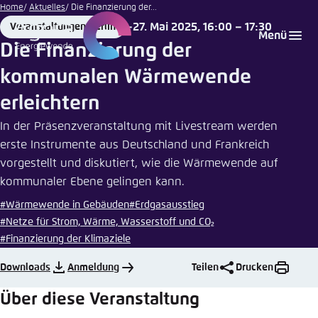
Leon
Zum
Home
Aktuelles
Die Finanzierung der...
Kopplow
Hauptinhalt
27. Mai 2025, 16:00 – 17:30
Veranstaltungen Berlin
Login
Sprache auswählen
Agora Think Tanks
Erscheinungsbild der Webseite
Place
Date
Menü
gehen
Die Finanzierung der
Melden Sie sich an um ..., ... und ... zu verwalten.
Diese Webseite passt ihr Farbschema basierend
kommunalen Wärmewende
auf Ihren Einstellungen an. Wählen Sie aus,
Englisch
welches Farbschema Sie für diese Webseite
erleichtern
Benutzername
*
verwenden möchten.
In der Präsenzveranstaltung mit Livestream werden
Deutsch
Close
erste Instrumente aus Deutschland und Frankreich
vorgestellt und diskutiert, wie die Wärmewende auf
Hell
kommunaler Ebene gelingen kann.
Passwort
*
Passwort vergessen?
#Wärmewende in Gebäuden
#Erdgasausstieg
#Netze für Strom, Wärme, Wasserstoff und CO₂
Dunkel
#Finanzierung der Klimaziele
Downloads
Anmeldung
Teilen
Drucken
Automatisch
Abbrechen
Noch kein Benutzerkonto?
Über diese Veranstaltung
Anmelden