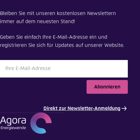
Pressemitteilung teilen
Bleiben Sie mit unseren kostenlosen Newslettern
Die EEG-Umlage steigt 2020 leicht an, der
immer auf dem neuesten Stand!
Kostengipfel ist fast erreicht
Geben Sie einfach Ihre E-Mail-Adresse ein und
Schliessen
registrieren Sie sich für Updates auf unserer Website.
LinkedIn
Bluesky
Abonnieren
In die Zwischenablage kopieren
Direkt zur Newsletter-Anmeldung
E-Mail