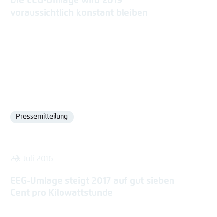
Die EEG-Umlage wird 2019
voraussichtlich konstant bleiben
Pressemitteilung
Format
22. Juli 2016
EEG-Umlage steigt 2017 auf gut sieben
Cent pro Kilowattstunde