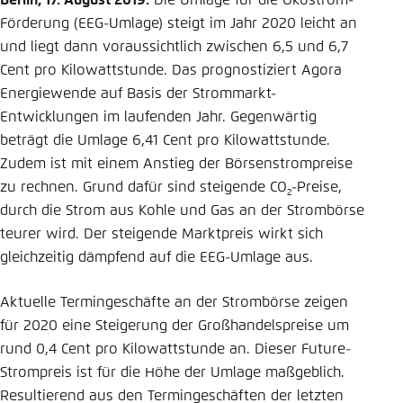
Berlin, 17. August 2019.
Die Umlage für die Ökostrom-
Förderung (EEG-Umlage) steigt im Jahr 2020 leicht an
Einstellung für diese Webseite im Browser
und liegt dann voraussichtlich zwischen 6,5 und 6,7
speichern
Cent pro Kilowattstunde. Das prognostiziert Agora
Übernehmen
Energiewende auf Basis der Strommarkt-
Entwicklungen im laufenden Jahr. Gegenwärtig
beträgt die Umlage 6,41 Cent pro Kilowattstunde.
Zudem ist mit einem Anstieg der Börsenstrompreise
zu rechnen. Grund dafür sind steigende CO
-Preise,
2
durch die Strom aus Kohle und Gas an der Strombörse
teurer wird. Der steigende Marktpreis wirkt sich
gleichzeitig dämpfend auf die EEG-Umlage aus.
Aktuelle Termingeschäfte an der Strombörse zeigen
für 2020 eine Steigerung der Großhandelspreise um
rund 0,4 Cent pro Kilowattstunde an. Dieser Future-
Strompreis ist für die Höhe der Umlage maßgeblich.
Resultierend aus den Termingeschäften der letzten