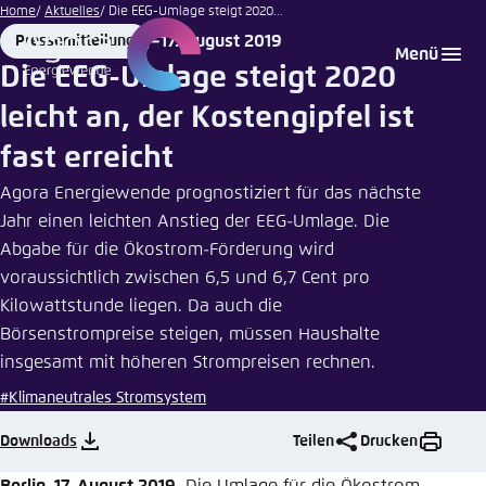
BirgitKorber
Zum
Home
Aktuelles
Die EEG-Umlage steigt 2020...
| Adobe
Hauptinhalt
17. August 2019
Pressemitteilung
Login
Sprache auswählen
Agora Think Tanks
Erscheinungsbild der Webseite
Stock
Format
Date
Menü
gehen
Die EEG-Umlage steigt 2020
Melden Sie sich an um ..., ... und ... zu verwalten.
Diese Webseite passt ihr Farbschema basierend
leicht an, der Kostengipfel ist
auf Ihren Einstellungen an. Wählen Sie aus,
Englisch
welches Farbschema Sie für diese Webseite
fast erreicht
Benutzername
*
verwenden möchten.
Agora Energiewende prognostiziert für das nächste
Deutsch
Close
Jahr einen leichten Anstieg der EEG-Umlage. Die
Abgabe für die Ökostrom-Förderung wird
Hell
voraussichtlich zwischen 6,5 und 6,7 Cent pro
Passwort
*
Passwort vergessen?
Kilowattstunde liegen. Da auch die
Börsenstrompreise steigen, müssen Haushalte
Dunkel
insgesamt mit höheren Strompreisen rechnen.
#Klimaneutrales Stromsystem
Automatisch
Abbrechen
Noch kein Benutzerkonto?
Downloads
Teilen
Drucken
Anmelden