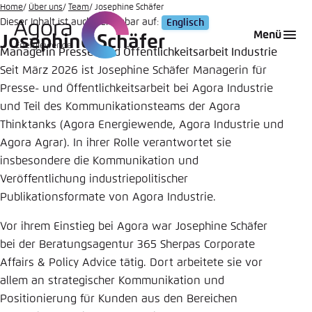
Zum
Home
Über uns
Team
Josephine Schäfer
Dieser Inhalt ist auch verfügbar auf:
Englisch
Hauptinhalt
Login
Sprache auswählen
Agora Think Tanks
Erscheinungsbild der Webseite
Menü
Josephine Schäfer
gehen
Managerin Presse- und Öffentlichkeitsarbeit Industrie
Melden Sie sich an um ..., ... und ... zu verwalten.
Diese Webseite passt ihr Farbschema basierend
Seit März 2026 ist Josephine Schäfer Managerin für
auf Ihren Einstellungen an. Wählen Sie aus,
Englisch
Presse- und Öffentlichkeitsarbeit bei Agora Industrie
welches Farbschema Sie für diese Webseite
Benutzername
*
verwenden möchten.
und Teil des Kommunikationsteams der Agora
Thinktanks (Agora Energiewende, Agora Industrie und
Deutsch
Close
Agora Agrar). In ihrer Rolle verantwortet sie
insbesondere die Kommunikation und
Hell
Passwort
*
Veröffentlichung industriepolitischer
Passwort vergessen?
Publikationsformate von Agora Industrie.
Dunkel
Vor ihrem Einstieg bei Agora war Josephine Schäfer
bei der Beratungsagentur 365 Sherpas Corporate
Affairs & Policy Advice tätig. Dort arbeitete sie vor
Automatisch
Abbrechen
Noch kein Benutzerkonto?
allem an strategischer Kommunikation und
Positionierung für Kunden aus den Bereichen
Anmelden