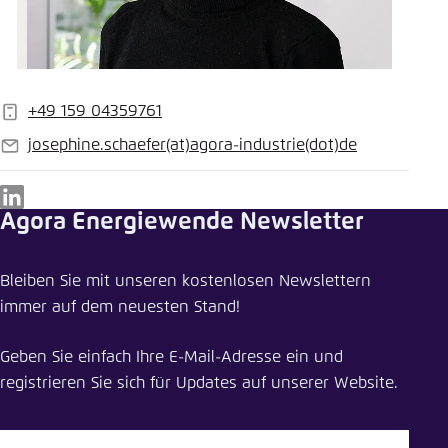
+49 159 04359761
Handy
josephine.schaefer
(at)
agora-industrie
(dot)
de
E-
Mail
LinkedIn
Agora Energiewende Newsletter
Bleiben Sie mit unseren kostenlosen Newslettern
immer auf dem neuesten Stand!
Geben Sie einfach Ihre E-Mail-Adresse ein und
registrieren Sie sich für Updates auf unserer Website.