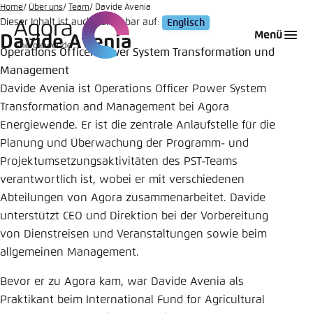
Zum
Home
Über uns
Team
Davide Avenia
Dieser Inhalt ist auch verfügbar auf:
Englisch
Hauptinhalt
Login
Sprache auswählen
Agora Think Tanks
Erscheinungsbild der Webseite
Menü
Davide Avenia
gehen
Operations Officer Power System Transformation und
Melden Sie sich an um ..., ... und ... zu verwalten.
Diese Webseite passt ihr Farbschema basierend
Management
auf Ihren Einstellungen an. Wählen Sie aus,
Englisch
Davide Avenia ist Operations Officer Power System
welches Farbschema Sie für diese Webseite
Benutzername
*
verwenden möchten.
Transformation and Management bei Agora
Energiewende. Er ist die zentrale Anlaufstelle für die
Deutsch
Close
Planung und Überwachung der Programm- und
Projektumsetzungsaktivitäten des PST-Teams
Hell
Passwort
*
verantwortlich ist, wobei er mit verschiedenen
Passwort vergessen?
Abteilungen von Agora zusammenarbeitet. Davide
unterstützt CEO und Direktion bei der Vorbereitung
Dunkel
von Dienstreisen und Veranstaltungen sowie beim
allgemeinen Management.
Automatisch
Abbrechen
Noch kein Benutzerkonto?
Bevor er zu Agora kam, war Davide Avenia als
Praktikant beim International Fund for Agricultural
Anmelden