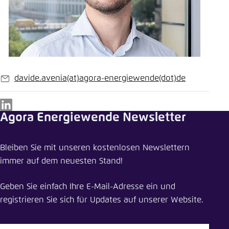
davide.avenia
(at)
agora-energiewende
(dot)
de
E-
Mail
LinkedIn
Agora Energiewende Newsletter
Bleiben Sie mit unseren kostenlosen Newslettern
immer auf dem neuesten Stand!
Geben Sie einfach Ihre E-Mail-Adresse ein und
registrieren Sie sich für Updates auf unserer Website.