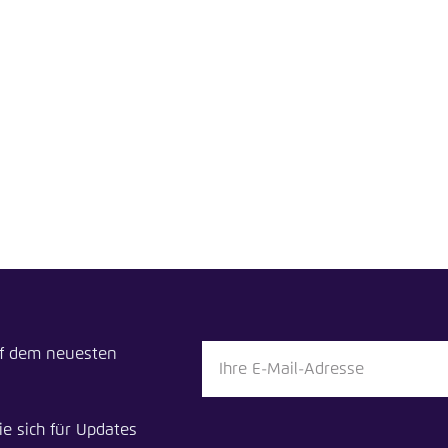
Noch kein Benutzerkonto?
A
tellung für diese Webseite im Browser speichern
Übe
uf dem neuesten
ie sich für Updates