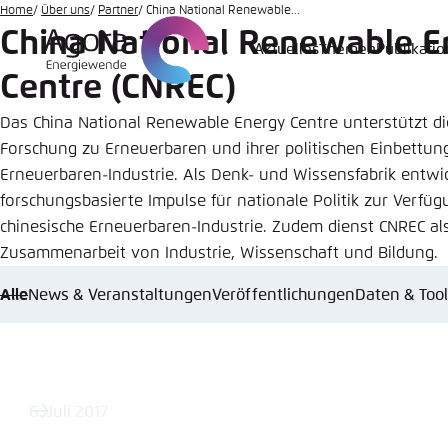
Zum
Home
Über uns
Partner
China National Renewable...
China National Renewable E
Hauptinhalt
Aktuelles
Themen
Publikati
Login
Sprache
Agora T
Erschei
gehen
Centre (CNREC)
Melden Sie s
Diese Webse
Das China National Renewable Energy Centre unterstützt di
Wählen Sie
Forschung zu Erneuerbaren und ihrer politischen Einbettun
möchten.
Englisch
Erneuerbaren-Industrie. Als Denk- und Wissensfabrik entwic
Benutzern
Close
forschungsbasierte Impulse für nationale Politik zur Verfüg
chinesische Erneuerbaren-Industrie. Zudem dienst CNREC als
Zusammenarbeit von Industrie, Wissenschaft und Bildung.
Alle
News & Veranstaltungen
Veröffentlichungen
Daten & Too
Passwort
*
Hell
6. Juli 2017