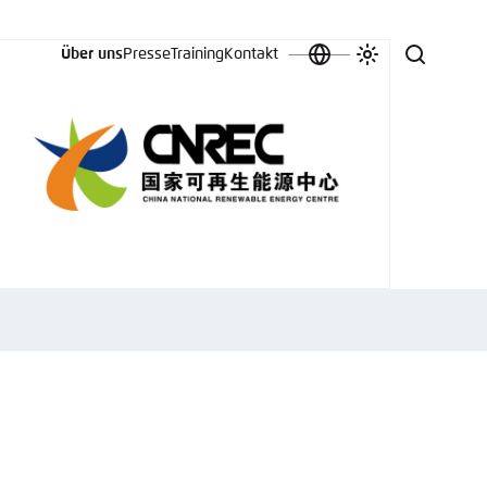
Über uns
Presse
Training
Kontakt
Sprache
Farbschema
Suche
auswählen
anpassen
 an.
n
t vergessen?
sch