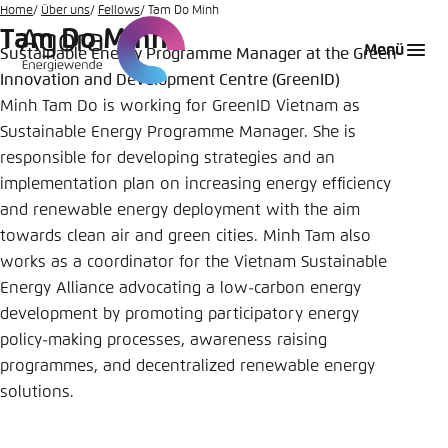
Zum
Home
Über uns
Fellows
Tam Do Minh
Tam Do Minh
Hauptinhalt
Login
Sprache auswählen
Agora Think Tanks
Erscheinungsbild der Webseite
Menü
Sustainable Energy Programme Manager at the Green
gehen
Innovation and Development Centre (GreenID)
Melden Sie sich an um ..., ... und ... zu verwalten.
Diese Webseite passt ihr Farbschema basierend
auf Ihren Einstellungen an. Wählen Sie aus,
Minh Tam Do is working for GreenID Vietnam as
Englisch
welches Farbschema Sie für diese Webseite
Sustainable Energy Programme Manager. She is
Benutzername
*
verwenden möchten.
responsible for developing strategies and an
implementation plan on increasing energy efficiency
Deutsch
Close
and renewable energy deployment with the aim
towards clean air and green cities. Minh Tam also
Hell
Passwort
*
Passwort vergessen?
works as a coordinator for the Vietnam Sustainable
Energy Alliance advocating a low-carbon energy
development by promoting participatory energy
Dunkel
policy-making processes, awareness raising
programmes, and decentralized renewable energy
Automatisch
Abbrechen
Noch kein Benutzerkonto?
solutions.
Anmelden