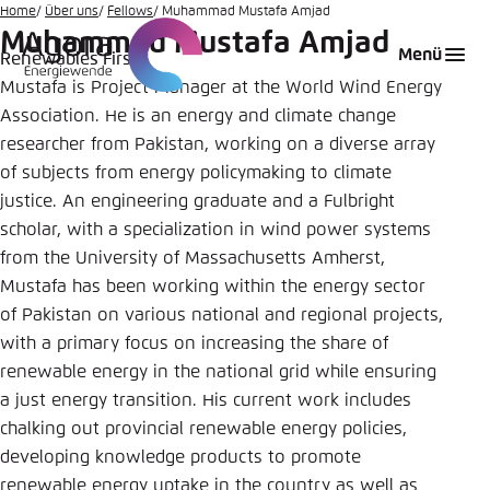
Zum
Home
Über uns
Fellows
Muhammad Mustafa Amjad
Muhammad Mustafa Amjad
Hauptinhalt
Login
Sprache auswählen
Agora Think Tanks
Erscheinungsbild der Webseite
Menü
Renewables First
gehen
Mustafa is Project Manager at the World Wind Energy
Melden Sie sich an um ..., ... und ... zu verwalten.
Diese Webseite passt ihr Farbschema basierend
auf Ihren Einstellungen an. Wählen Sie aus,
Association. He is an energy and climate change
Englisch
welches Farbschema Sie für diese Webseite
researcher from Pakistan, working on a diverse array
Benutzername
*
verwenden möchten.
of subjects from energy policymaking to climate
justice. An engineering graduate and a Fulbright
Deutsch
Close
scholar, with a specialization in wind power systems
from the University of Massachusetts Amherst,
Hell
Passwort
*
Passwort vergessen?
Mustafa has been working within the energy sector
of Pakistan on various national and regional projects,
with a primary focus on increasing the share of
Dunkel
renewable energy in the national grid while ensuring
a just energy transition. His current work includes
Automatisch
Abbrechen
Noch kein Benutzerkonto?
chalking out provincial renewable energy policies,
developing knowledge products to promote
Anmelden
renewable energy uptake in the country as well as