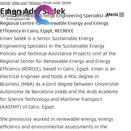
Zum
Home
Über uns
Fellows
Eman Adel Sadek
Eman Adel Sadek
Hauptinhalt
Login
Sprache auswählen
Agora Think Tanks
Erscheinungsbild der Webseite
Menü
Senior Renewable Energy Engineering Specialist at
gehen
Regional Centre for Renewable Energy and Energy
Melden Sie sich an um ..., ... und ... zu verwalten.
Diese Webseite passt ihr Farbschema basierend
auf Ihren Einstellungen an. Wählen Sie aus,
Efficiency in Cairo, Egypt, RECREEE
Englisch
welches Farbschema Sie für diese Webseite
Eman Sadek is a Senior Sustainable Energy
Benutzername
*
verwenden möchten.
Engineering Specialist in the Sustainable Energy
Policies and Technical Assistance Projects Unit at the
Deutsch
Close
Regional Center for Renewable Energy and Energy
Efficiency (RCREEE), based in Cairo, Egypt. Eman is an
Hell
Passwort
*
Passwort vergessen?
Electrical Engineer and holds a MSc degree in
Business (MBA) as a joint degree between Universitat
Autònoma de Barcelona (UAB) and the Arab Academy
Dunkel
for Science Technology and Maritime Transport
(AASTMT) of Cairo, Egypt.
Automatisch
Abbrechen
Noch kein Benutzerkonto?
She previously worked in renewable energy, energy
efficiency and environmental assessments in the
Anmelden